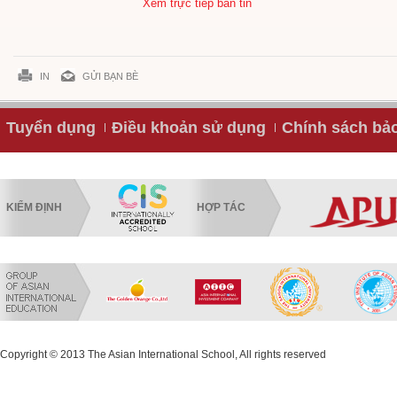
Xem trực tiếp bản tin
IN
GỬI BẠN BÈ
Tuyển dụng
Điều khoản sử dụng
Chính sách bả
KIỂM ĐỊNH
HỢP TÁC
Copyright © 2013 The Asian International School, All rights reserved