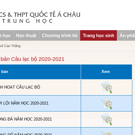
p học
Học thuật
Chương trình hè
Trang học sinh
Ấn ph
 sở Cao Thắng
 bản Câu lạc bộ 2020-2021
 bản
Xem
NH HOẠT CÂU LẠC BỘ
 LỘI NĂM HỌC 2020-2021
NG ĐÁ NĂM HỌC 2020-2021