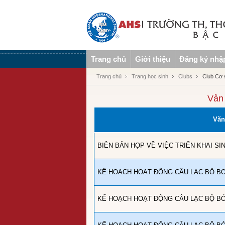
Trang chủ
Giới thiệu
Đăng ký nhậ
Trang chủ
Trang học sinh
Clubs
Club Cơ
Vản
Văn
BIÊN BẢN HỌP VỀ VIỆC TRIỂN KHAI SI
KẾ HOẠCH HOẠT ĐỘNG CÂU LẠC BỘ BƠI
KẾ HOẠCH HOẠT ĐỘNG CÂU LẠC BỘ BÓ