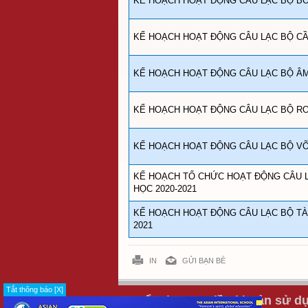
KẾ HOẠCH HOẠT ĐỘNG CÂU LẠC BỘ BÓ
KẾ HOẠCH HOẠT ĐỘNG CÂU LẠC BỘ CẦ
KẾ HOẠCH HOẠT ĐỘNG CÂU LẠC BỘ ÂM
KẾ HOẠCH HOẠT ĐỘNG CÂU LẠC BỘ RO
KẾ HOẠCH HOẠT ĐỘNG CÂU LẠC BỘ VÕ
KẾ HOẠCH TỔ CHỨC HOẠT ĐỘNG CÂU L
HỌC 2020-2021
KẾ HOẠCH HOẠT ĐỘNG CÂU LẠC BỘ TÀ
2021
IN
GỬI BẠN BÈ
Tắt thông báo [X]
Tuyển dụng
Điều khoản sử d