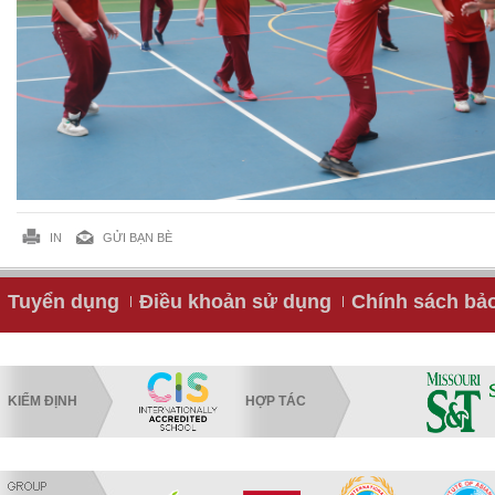
IN
GỬI BẠN BÈ
Tuyển dụng
Điều khoản sử dụng
Chính sách bả
KIỂM ĐỊNH
HỢP TÁC