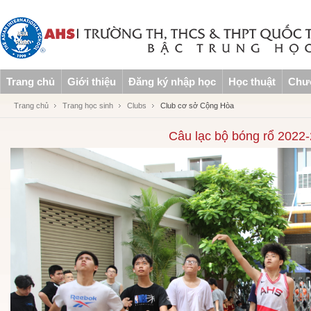
Trang chủ
Giới thiệu
Đăng ký nhập học
Học thuật
Chươ
Trang chủ
Trang học sinh
Clubs
Club cơ sở Cộng Hòa
Câu lạc bộ bóng rổ 2022