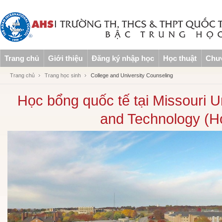
Trang chủ
Giới thiệu
Đăng ký nhập học
Học thuật
Chươ
Trang chủ
Trang học sinh
College and University Counseling
Học bổng quốc tế tại Missouri U
and Technology (H