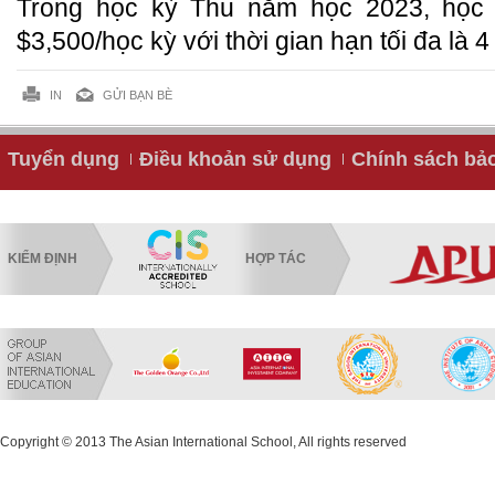
Trong học kỳ Thu năm học 2023, học b
$3,500/học kỳ với thời gian hạn tối đa là 4
IN
GỬI BẠN BÈ
Tuyển dụng
Điều khoản sử dụng
Chính sách bả
KIỂM ĐỊNH
HỢP TÁC
Copyright © 2013 The Asian International School, All rights reserved