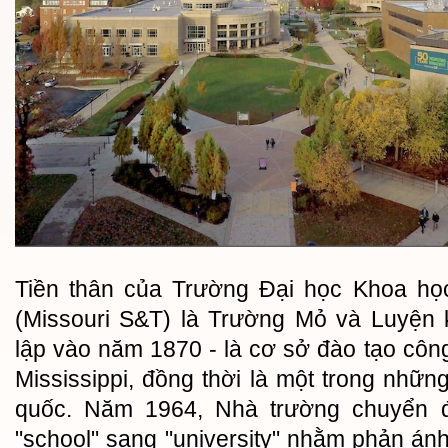
Tiền thân của Trường Đại học Khoa họ
(Missouri S&T) là Trường Mỏ và Luyện 
lập vào năm 1870 - là cơ sở đào tạo công
Mississippi, đồng thời là một trong nhữn
quốc. Năm 1964, Nhà trường chuyển đ
"school" sang "university" nhằm phản ánh