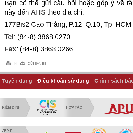
Bạn có thể gửi câu hỏi hoặc góp ý về tà
này đến
AHS
theo địa chỉ:
177Bis2 Cao Thắng, P.12, Q.10, Tp. HCM
Tel
: (84-8) 3868 0270
Fax
: (84-8) 3868 0266
IN
GỬI BẠN BÈ
Tuyển dụng
Điều khoản sử dụng
Chính sách bả
KIỂM ĐỊNH
HỢP TÁC