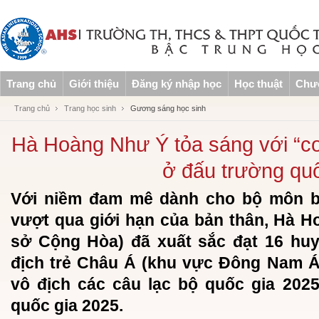
Trang chủ
Giới thiệu
Đăng ký nhập học
Học thuật
Chươ
Trang chủ
Trang học sinh
Gương sáng học sinh
Hà Hoàng Như Ý tỏa sáng với “
ở đấu trường quố
Với niềm đam mê dành cho bộ môn bơi
vượt qua giới hạn của bản thân, Hà H
sở Cộng Hòa) đã xuất sắc đạt 16 huy
địch trẻ Châu Á (khu vực Đông Nam Á)
vô địch các câu lạc bộ quốc gia 2025 
quốc gia 2025.