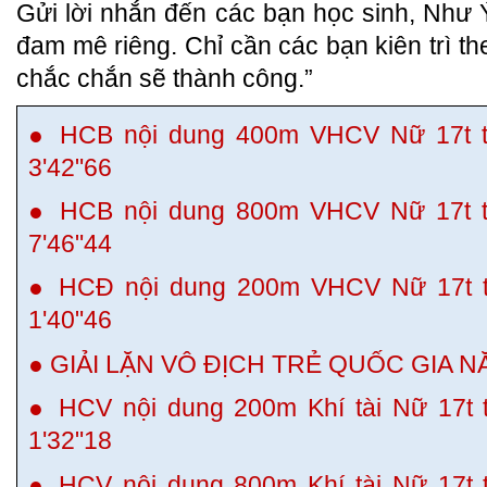
Gửi lời nhắn đến các bạn học sinh, Như Ý
đam mê riêng. Chỉ cần các bạn kiên trì t
chắc chắn sẽ thành công.”
● HCB nội dung 400m VHCV Nữ 17t tr
3'42"66
● HCB nội dung 800m VHCV Nữ 17t tr
7'46"44
● HCĐ nội dung 200m VHCV Nữ 17t tr
1'40"46
● GIẢI LẶN VÔ ĐỊCH TRẺ QUỐC GIA N
● HCV nội dung 200m Khí tài Nữ 17t t
1'32"18
● HCV nội dung 800m Khí tài Nữ 17t t