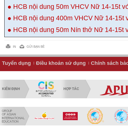
● HCB nội dung 50m VHCV Nữ 14-15t với
● HCB nội dung 400m VHCV Nữ 14-15t vớ
● HCB nội dung 50m Nín thở Nữ 14-15t v
IN
GỬI BẠN BÈ
Tuyển dụng
Điều khoản sử dụng
Chính sách bả
KIỂM ĐỊNH
HỢP TÁC