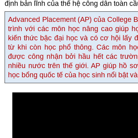
định bản lĩnh của thế hệ công dân toàn cầ
Advanced Placement (AP) của College B
trình với các môn học nâng cao giúp h
kiến thức bậc đại học và có cơ hội lấy 
từ khi còn học phổ thông. Các môn họ
được công nhận bởi hầu hết các trườn
nhiều nước trên thế giới. AP giúp hồ sơ
học bổng quốc tế của học sinh nổi bật v