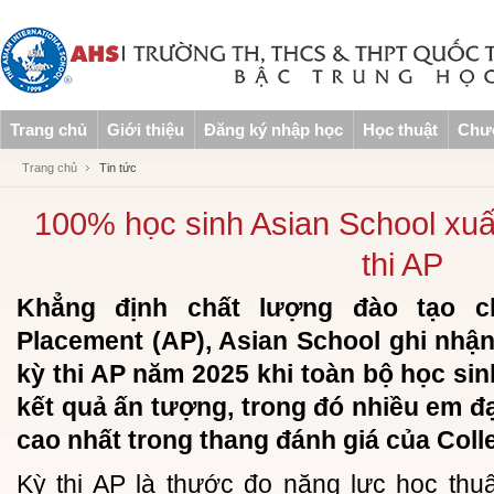
Trang chủ
Giới thiệu
Đăng ký nhập học
Học thuật
Chươ
Trang chủ
Tin tức
100% học sinh Asian School xuấ
thi AP
Khẳng định chất lượng đào tạo c
Placement (AP), Asian School ghi nhận
kỳ thi AP năm 2025 khi toàn bộ học sin
kết quả ấn tượng, trong đó nhiều em đạ
cao nhất trong thang đánh giá của Coll
Kỳ thi AP là thước đo năng lực học thu