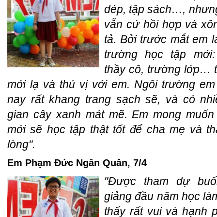
dép, tập sách…, nhưn
vẫn cứ hồi hợp và xô
tả. Bởi trước mắt em 
trường học tập mới:
thầy cô, trường lớp… 
mới lạ và thú vị với em. Ngôi trường e
nay rất khang trang sạch sẽ, và có nh
gian cây xanh mát mẽ. Em mong muốn
mới sẽ học tập thật tốt để cha mẹ và th
lòng".
Em Phạm Đức Ngân Quân, 7/4
"Được tham dự buổi
giảng đầu năm học l
thấy rất vui và hạnh 