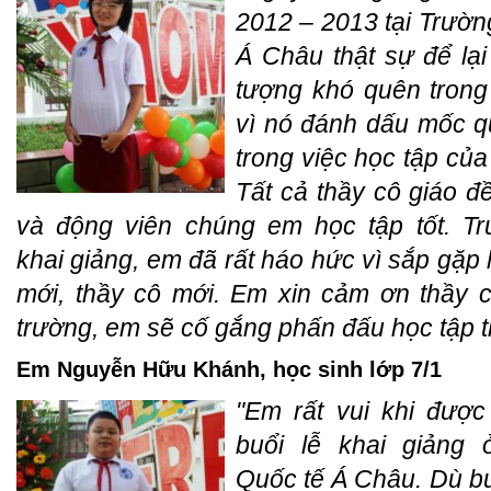
2012 – 2013 tại Trườn
Á Châu thật sự để lại
tượng khó quên trong
vì nó đánh dấu mốc q
trong việc học tập của
Tất cả thầy cô giáo đ
và động viên chúng em học tập tốt. T
khai giảng, em đã rất háo hức vì sắp gặp 
mới, thầy cô mới. Em xin cảm ơn thầy 
trường, em sẽ cố gắng phấn đấu học tập th
Em Nguyễn Hữu Khánh, học sinh lớp 7/1
"Em rất vui khi đượ
buổi lễ khai giảng 
Quốc tế Á Châu. Dù bu