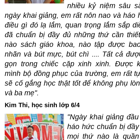
nhiều kỷ niệm sâu s
ngày khai giảng, em rất nôn nao và háo h
điều gì đó lạ lắm, quan trọng lắm sắp di
đã chuẩn bị đầy đủ những thứ cần thiế
nào sách giáo khoa, nào tập được ba
nhãn và bút mực, bút chì .... Tất cả đư
gọn trong chiếc cặp xinh xinh. Được 
mình bộ đồng phục của trường, em rất t
sẽ cố gắng học thật tốt để không phụ lòn
và ba mẹ".
Kim Thi, học sinh lớp 6/4
"Ngày khai giảng đầ
háo hức chuẩn bị đầy 
mọi thứ nào là quần