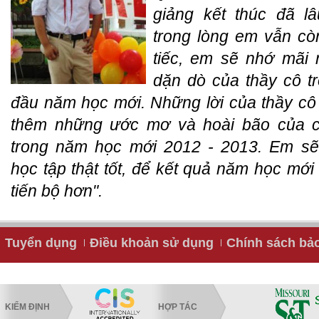
giảng kết thúc đã l
trong lòng em vẫn cò
tiếc, em sẽ nhớ mãi 
dặn dò của thầy cô t
đầu năm học mới. Những lời của thầy cô
thêm những ước mơ và hoài bão của 
trong năm học mới 2012 - 2013. Em s
học tập thật tốt, để kết quả năm học mới
tiến bộ hơn".
Tuyển dụng
Điều khoản sử dụng
Chính sách bả
KIỂM ĐỊNH
HỢP TÁC