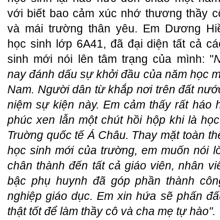
với biết bao cảm xúc nhớ thương thầy c
và mái trường thân yêu. Em Dương Hi
học sinh lớp 6A41, đã đại diện tất cả c
sinh mới nói lên tâm trạng của mình: "
nay đánh dấu sự khởi đầu của năm học mới
Nam. Người dân từ khắp nơi trên đất nướ
niệm sự kiện này. Em cảm thấy rất háo 
phúc xen lẫn một chút hồi hộp khi là học
Truờng quốc tế Á Châu. Thay mặt toàn th
học sinh mới của trường, em muốn nói l
chân thành đến tất cả giáo viên, nhân vi
bậc phụ huynh đã góp phần thành côn
nghiệp giáo dục. Em xin hứa sẽ phấn đấ
thật tốt để làm thầy cô và cha mẹ tự hào".