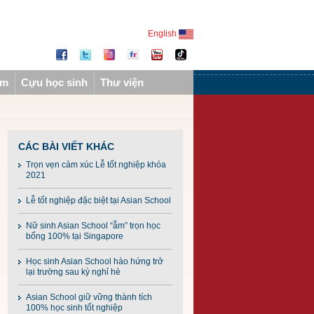
English
ẩm
Cựu học sinh
Thư viện
CÁC BÀI VIẾT KHÁC
Trọn vẹn cảm xúc Lễ tốt nghiệp khóa
2021
Lễ tốt nghiệp đặc biệt tại Asian School
Nữ sinh Asian School “ẵm” trọn học
bổng 100% tại Singapore
Học sinh Asian School hào hứng trở
lại trường sau kỳ nghỉ hè
Asian School giữ vững thành tích
100% học sinh tốt nghiệp