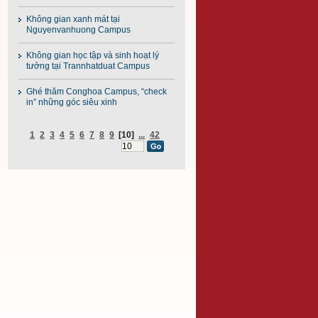
Không gian xanh mát tại
Nguyenvanhuong Campus
Không gian học tập và sinh hoạt lý
tưởng tại Trannhatduat Campus
Ghé thăm Conghoa Campus, “check
in” những góc siêu xinh
1
2
3
4
5
6
7
8
9
[10]
...
42