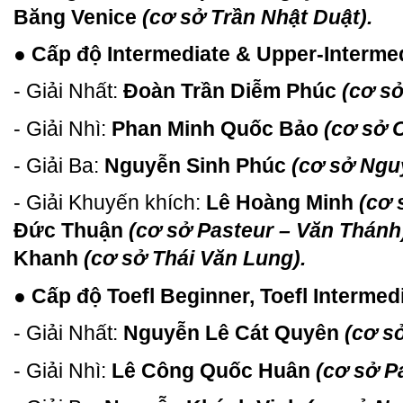
Băng Venice
(cơ sở Trần Nhật Duật).
● Cấp độ Intermediate & Upper-Interme
- Giải Nhất:
Đoàn Trần Diễm Phúc
(cơ s
- Giải Nhì:
Phan Minh Quốc Bảo
(cơ sở 
- Giải Ba:
Nguyễn Sinh Phúc
(cơ sở Ng
- Giải Khuyến khích:
Lê Hoàng Minh
(cơ 
Đức Thuận
(cơ sở Pasteur – Văn Thánh
Khanh
(cơ sở Thái Văn Lung).
● Cấp độ Toefl Beginner, Toefl Intermed
- Giải Nhất:
Nguyễn Lê Cát Quyên
(cơ s
- Giải Nhì:
Lê Công Quốc Huân
(cơ sở P