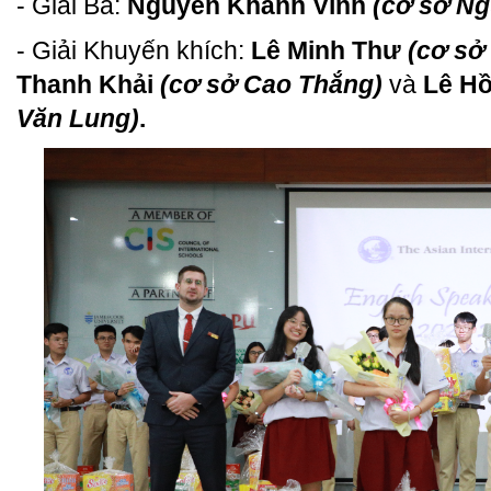
- Giải Ba:
Nguyễn Khánh Vinh
(cơ sở N
- Giải Khuyến khích:
Lê Minh Thư
(cơ sở
Thanh Khải
(cơ sở Cao Thắng)
và
Lê Hồ
Văn Lung)
.