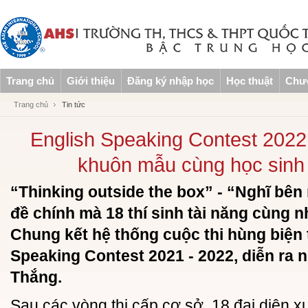
Trang chủ
Giới thiệu
Đăng ký nhập học
Học thuật
Chươ
Trang chủ
Tin tức
English Speaking Contest 2022:
khuôn mẫu cùng học sinh
“Thinking outside the box” - “Nghĩ bên 
đề chính mà 18 thí sinh tài năng cùng n
Chung kết hệ thống cuộc thi hùng biện 
Speaking Contest 2021 - 2022, diễn ra n
Thắng.
Sau các vòng thi cấp cơ sở, 18 đại diện x