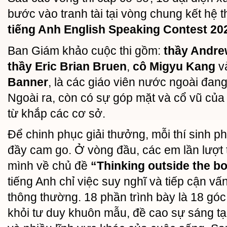
bước vào tranh tài tại vòng chung kết hệ 
tiếng Anh English Speaking Contest 202
Ban Giám khảo cuộc thi gồm:
thầy Andr
thầy Eric Brian Bruen
,
cô Migyu Kang
v
Banner
, là các giáo viên nước ngoài đang
Ngoài ra, còn có sự góp mặt và cổ vũ của
từ khắp các cơ sở.
Để chinh phục giải thưởng, mỗi thí sinh phả
đầy cam go. Ở vòng đầu, các em lần lượt 
mình về chủ đề
“Thinking outside the b
tiếng Anh chỉ việc suy nghĩ và tiếp cận v
thông thường. 18 phần trình bày là 18 góc 
khỏi tư duy khuôn mẫu, đề cao sự sáng tạo