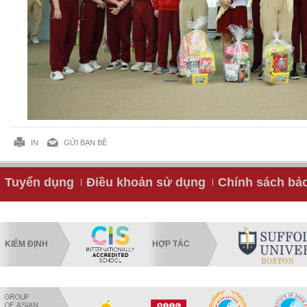
IN
GỬI BẠN BÈ
Tuyển dụng
Điều khoản sử dụng
Chính sách bả
KIỂM ĐỊNH
HỢP TÁC