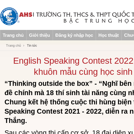
Trang chủ
Giới thiệu
Đăng ký nhập học
Học thuật
Chươ
Trang chủ
Tin tức
English Speaking Contest 2022:
khuôn mẫu cùng học sinh
“Thinking outside the box” - “Nghĩ bên 
đề chính mà 18 thí sinh tài năng cùng n
Chung kết hệ thống cuộc thi hùng biện 
Speaking Contest 2021 - 2022, diễn ra n
Thắng.
Sau các vòng thi cấp cơ sở, 18 đại diện x