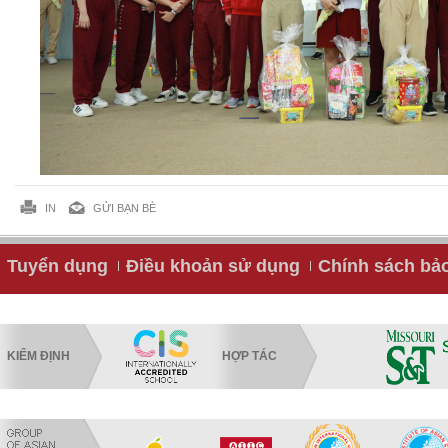
IN
GỬI BẠN BÈ
Tuyển dụng
Điều khoản sử dụng
Chính sách bả
KIỂM ĐỊNH
HỢP TÁC