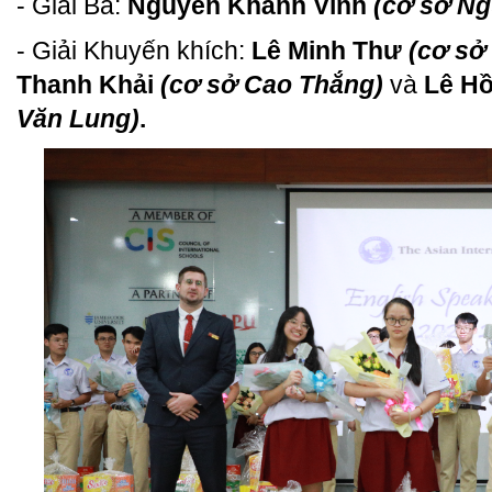
- Giải Ba:
Nguyễn Khánh Vinh
(cơ sở N
- Giải Khuyến khích:
Lê Minh Thư
(cơ sở
Thanh Khải
(cơ sở Cao Thắng)
và
Lê Hồ
Văn Lung)
.