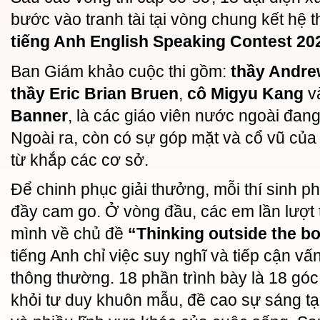
bước vào tranh tài tại vòng chung kết hệ 
tiếng Anh English Speaking Contest 202
Ban Giám khảo cuộc thi gồm:
thầy Andr
thầy Eric Brian Bruen
,
cô Migyu Kang
v
Banner
, là các giáo viên nước ngoài đang
Ngoài ra, còn có sự góp mặt và cổ vũ của
từ khắp các cơ sở.
Để chinh phục giải thưởng, mỗi thí sinh phả
đầy cam go. Ở vòng đầu, các em lần lượt 
mình về chủ đề
“Thinking outside the b
tiếng Anh chỉ việc suy nghĩ và tiếp cận v
thông thường. 18 phần trình bày là 18 góc 
khỏi tư duy khuôn mẫu, đề cao sự sáng tạo