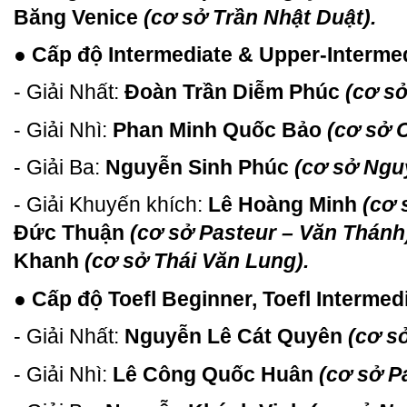
Băng Venice
(cơ sở Trần Nhật Duật).
● Cấp độ Intermediate & Upper-Interme
- Giải Nhất:
Đoàn Trần Diễm Phúc
(cơ s
- Giải Nhì:
Phan Minh Quốc Bảo
(cơ sở 
- Giải Ba:
Nguyễn Sinh Phúc
(cơ sở Ng
- Giải Khuyến khích:
Lê Hoàng Minh
(cơ 
Đức Thuận
(cơ sở Pasteur – Văn Thánh
Khanh
(cơ sở Thái Văn Lung).
● Cấp độ Toefl Beginner, Toefl Intermed
- Giải Nhất:
Nguyễn Lê Cát Quyên
(cơ s
- Giải Nhì:
Lê Công Quốc Huân
(cơ sở P