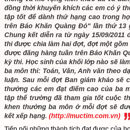
đồng thời khuyến khích các em có ý th
tập tốt để dành thứ hạng cao trong họ
trên Báo Khăn Quàng Đỏ" lần thứ 13 
Chung kết diễn ra từ ngày 15/09/2011 
thi được chia làm hai đợt, đợt một gồm
được đăng hàng tuần trên Báo Khăn Qu
kỳ thi. Học sinh của khối lớp nào sẽ làm
ba môn thi: Toán, Văn, Anh văn theo dạ
luận. Sau mỗi đợt Ban giám khảo sẽ 
thưởng các em đạt điểm cao của ba 
tập thể trường đã tham gia tốt cuộc t
khen thưởng ba môn ở mỗi đợt sẽ đư
kết xếp hạng.
(http://muctim.com.vn)
Tiếp nối những thành tích đạt được của h