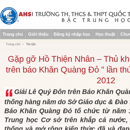
Trang chủ
Giới thiệu
Đăng ký nhập học
Học thuật
Chươ
Trang chủ
Tin tức
Gặp gỡ Hồ Thiện Nhân – Thủ kh
trên báo Khăn Quàng Đỏ ” lần th
2012
Giải Lê Quý Đôn trên Báo Khăn Quàn
thống hàng năm do Sở Giáo dục & Đào 
Báo Khăn Quàng Đỏ tổ chức từ năm 1
Trung học Cơ sở trên khắp cả nước,
thống và mở rộng kiến thức đã và đan