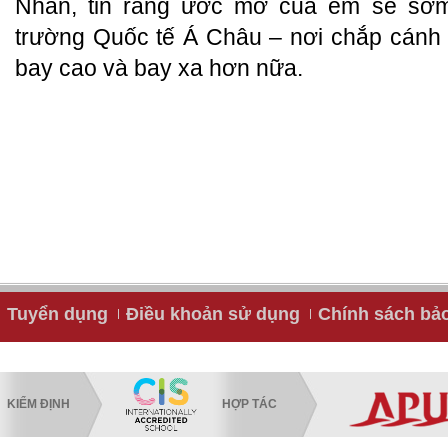
Nhân, tin rằng ước mơ của em sẽ sớm
trường Quốc tế Á Châu – nơi chắp cán
bay cao và bay xa hơn nữa.
Tuyển dụng
Điều khoản sử dụng
Chính sách bả
KIỂM ĐỊNH
HỢP TÁC