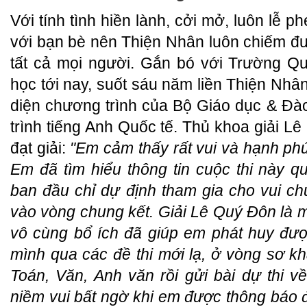
Với tính tình hiền lành, cởi mở, luôn lễ p
với bạn bè nên Thiện Nhân luôn chiếm đ
tất cả mọi người. Gắn bó với Trường Qu
học tới nay, suốt sáu năm liền Thiện Nhân 
diện chương trình của Bộ Giáo dục & Đà
trình tiếng Anh Quốc tế. Thủ khoa giải L
đạt giải:
"Em cảm thấy rất vui và hạnh phú
Em đã tìm hiểu thông tin cuộc thi này q
ban đầu chỉ dự định tham gia cho vui c
vào vòng chung kết. Giải Lê Quý Đôn là 
vô cùng bổ ích đã giúp em phát huy đư
mình qua các đề thi mới lạ, ở vòng sơ k
Toán, Văn, Anh văn rồi gửi bài dự thi
niềm vui bất ngờ khi em được thông báo đ