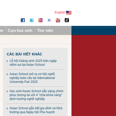
English
ẩm
Cựu học sinh
Thư viện
CÁC BÀI VIẾT KHÁC
Lễ hội Giáng sinh 2025 tràn ngập
niềm vui tại Asian School
Asian School mở ra cơ hội nghề
nghiệp toàn cầu tại International
University Fair 2025
Học sinh Asian School sẵn sàng chinh
phục tương lai với 4 “chìa khóa vàng”
định hướng nghề nghiệp
Asian School gắn kết gia đình và Nhà
trường qua Ngày hội Phụ huynh