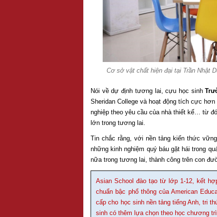
Cơ sở vật chất hiện đại tại Trần Nhật
Nói về dự định tương lai, cựu học sinh
Trư
Sheridan College và hoạt động tích cực hơn
nghiệp theo yêu cầu của nhà thiết kế… từ đó
lớn trong tương lai.
Tin chắc rằng, với nền tảng kiến thức vữn
những kinh nghiệm quý báu gặt hái trong quá 
nữa trong tương lai, thành công trên con đ
Asian School đào tạo từ lớp 1-12, kết h
chuẩn bậc phổ thông của American Educ
cấp cho học sinh nền tảng tiếng Anh, tri
sinh có thêm lựa chọn theo học chương tr