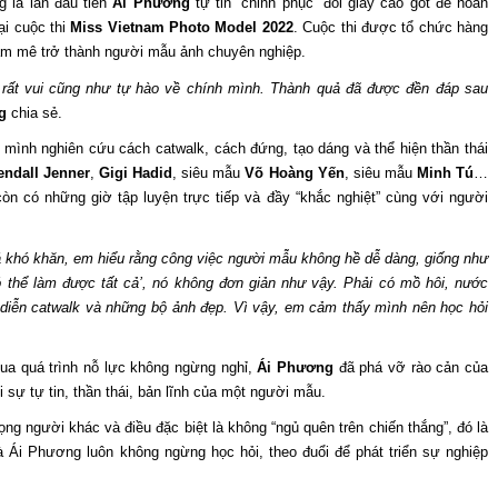
g là lần đầu tiên
Ái Phương
tự tin “chinh phục” đôi giày cao gót để hoàn
ại cuộc thi
Miss Vietnam Photo Model 2022
. Cuộc thi được tổ chức hàng
am mê trở thành người mẫu ảnh chuyên nghiệp.
 rất vui cũng như tự hào về chính mình. Thành quả đã được đền đáp sau
g
chia sẻ.
 mình nghiên cứu cách catwalk, cách đứng, tạo dáng và thể hiện thần thái
endall Jenner
,
Gigi Hadid
, siêu mẫu
Võ Hoàng Yến
, siêu mẫu
Minh Tú
…
òn có những giờ tập luyện trực tiếp và đầy “khắc nghiệt” cùng với người
á khó khăn, em hiểu rằng công việc người mẫu không hề dễ dàng, giống như
ó thể làm được tất cả’, nó không đơn giản như vậy. Phải có mồ hôi, nước
iễn catwalk và những bộ ảnh đẹp. Vì vậy, em cảm thấy mình nên học hỏi
 qua quá trình nỗ lực không ngừng nghỉ,
Ái Phương
đã phá vỡ rào cản của
 sự tự tin, thần thái, bản lĩnh của một người mẫu.
rọng người khác và điều đặc biệt là không “ngủ quên trên chiến thắng”, đó là
i Phương luôn không ngừng học hỏi, theo đuổi để phát triển sự nghiệp