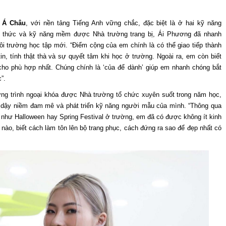
 Á Châu
, với nền tảng Tiếng Anh vững chắc, đặc biệt là ở hai kỹ năng
kiến thức và kỹ năng mềm được Nhà trường trang bị, Ái Phương đã nhanh
i trường học tập mới. “Điểm cộng của em chính là có thể giao tiếp thành
, tính thật thà và sự quyết tâm khi học ở trường. Ngoài ra, em còn biết
ho phù hợp nhất. Chúng chính là ‘của để dành’ giúp em nhanh chóng bắt
”.
ng trình ngoại khóa được Nhà trường tổ chức xuyên suốt trong năm học,
dậy niềm đam mê và phát triển kỹ năng người mẫu của mình. “Thông qua
n như Halloween hay Spring Festival ở trường, em đã có được không ít kinh
nào, biết cách làm tôn lên bộ trang phục, cách đứng ra sao để đẹp nhất có