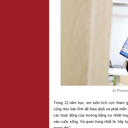
Ái Phương
Trong 12 năm học, em luôn tích cực tham gi
cũng như bản lĩnh để theo đuổi và phát triể
các hoạt động của trường bằng sự nhiệt hu
vào cuộc sống. Và quan trọng nhất là: hãy t
mong đợi”.