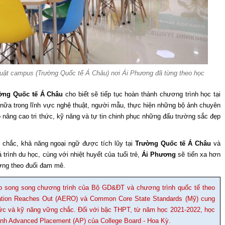
 Duật campus (Trường Quốc tế Á Châu) nơi Ái Phương đã từng theo học
ờng Quốc tế Á Châu
cho biết sẽ tiếp tục hoàn thành chương trình học tại
 nữa trong lĩnh vực nghệ thuật, người mẫu, thực hiện những bộ ảnh chuyên
 nâng cao tri thức, kỹ năng và tự tin chinh phục những đấu trường sắc đẹp
g chắc, khả năng ngoại ngữ được tích lũy tại
Trường Quốc tế Á Châu
và
trình du học, cùng với nhiệt huyết của tuổi trẻ,
Ái Phương
sẽ tiến xa hơn
ường theo đuổi đam mê.
ợp song song chương trình của Bộ GD&ĐT và chương trình quốc tế theo
ation Reaches Out (AERO) và Common Core State Standards (Mỹ) cung
 thức và kỹ năng vững chắc. Đối với bậc THPT, từ năm học 2021-2022, học
ình Advanced Placement (AP) của College Board - Hoa Kỳ.