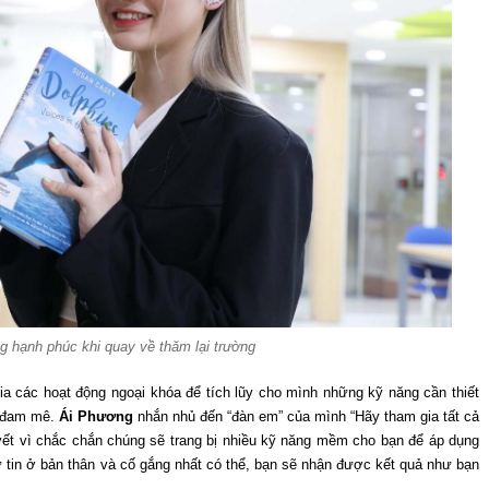
 hạnh phúc khi quay về thăm lại trường
a các hoạt động ngoại khóa để tích lũy cho mình những kỹ năng cần thiết
n đam mê.
Ái Phương
nhắn nhủ đến “đàn em” của mình “Hãy tham gia tất cả
yết vì chắc chắn chúng sẽ trang bị nhiều kỹ năng mềm cho bạn để áp dụng
ự tin ở bản thân và cố gắng nhất có thể, bạn sẽ nhận được kết quả như bạn