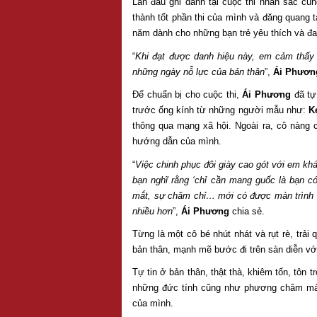
Lần đầu ghi danh tại cuộc thi nhan sắc cũn
thành tốt phần thi của mình và đăng quang t
năm dành cho những bạn trẻ yêu thích và đ
“
Khi đạt được danh hiệu này, em cảm thấy
những ngày nỗ lực của bản thân
”,
Ái Phươn
Để chuẩn bị cho cuộc thi,
Ái Phương
đã tự
trước ống kính từ những người mẫu như:
K
thông qua mạng xã hội. Ngoài ra, cô nàng c
hướng dẫn của mình.
“
Việc chinh phục đôi giày cao gót với em kh
bạn nghĩ rằng ‘chỉ cần mang guốc là bạn c
mắt, sự chăm chỉ… mới có được màn trình d
nhiều hơn
”,
Ái Phương
chia sẻ.
Từng là một cô bé nhút nhát và rụt rè, trải
bản thân, mạnh mẽ bước đi trên sàn diễn với
Tự tin ở bản thân, thật thà, khiêm tốn, tôn t
những đức tính cũng như phương châm mà Á
của mình.