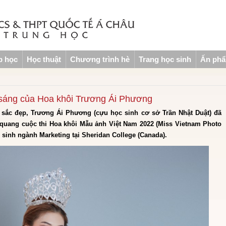
p học
Học thuật
Chương trình hè
Trang học sinh
Ấn ph
 sáng của Hoa khôi Trương Ái Phương
g sắc đẹp, Trương Ái Phương (cựu học sinh cơ sở Trần Nhật Duật) đã
g quang cuộc thi Hoa khôi Mẫu ảnh Việt Nam 2022 (Miss Vietnam Photo
 sinh ngành Marketing tại Sheridan College (Canada).