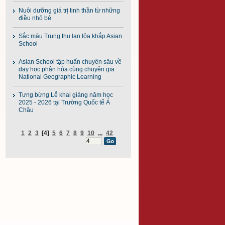
Nuôi dưỡng giá trị tinh thần từ những
điều nhỏ bé
Sắc màu Trung thu lan tỏa khắp Asian
School
Asian School tập huấn chuyên sâu về
dạy học phân hóa cùng chuyên gia
National Geographic Learning
Tưng bừng Lễ khai giảng năm học
2025 - 2026 tại Trường Quốc tế Á
Châu
1
2
3
[4]
5
6
7
8
9
10
...
42