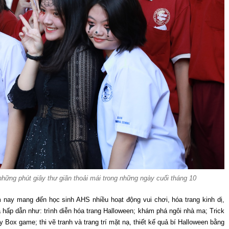
hững phút giây thư giãn thoải mái trong những ngày cuối tháng 10
 nay mang đến học sinh AHS nhiều hoạt động vui chơi, hóa trang kinh dị,
hấp dẫn như: trình diễn hóa trang Halloween; khám phá ngôi nhà ma; Trick
y Box game; thi vẽ tranh và trang trí mặt nạ, thiết kế quả bí Halloween bằng