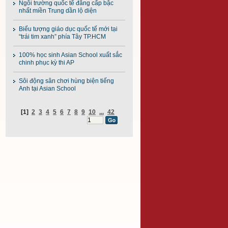
Ngôi trường quốc tế đẳng cấp bậc
nhất miền Trung dần lộ diện
Biểu tượng giáo dục quốc tế mới tại
“trái tim xanh” phía Tây TP.HCM
100% học sinh Asian School xuất sắc
chinh phục kỳ thi AP
Sôi động sân chơi hùng biện tiếng
Anh tại Asian School
[1]
2
3
4
5
6
7
8
9
10
...
42