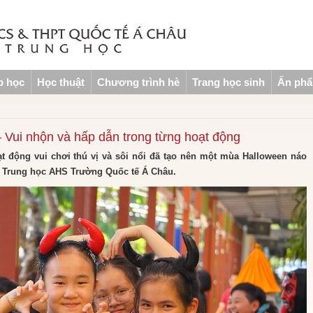
p học
Học thuật
Chương trình hè
Trang học sinh
Ấn ph
 Vui nhộn và hấp dẫn trong từng hoạt động
t động vui chơi thú vị và sôi nổi đã tạo nên một mùa Halloween náo
c Trung học AHS Trường Quốc tế Á Châu.