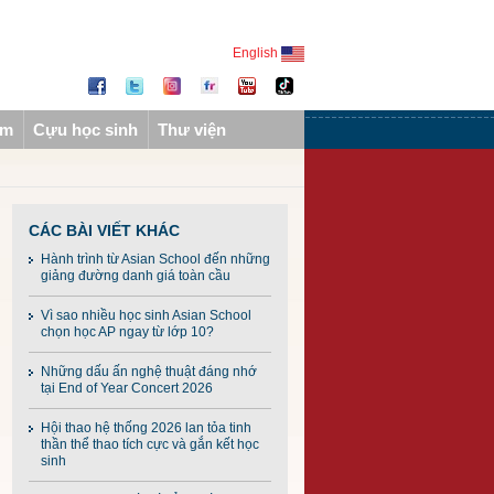
English
ẩm
Cựu học sinh
Thư viện
CÁC BÀI VIẾT KHÁC
Hành trình từ Asian School đến những
giảng đường danh giá toàn cầu
Vì sao nhiều học sinh Asian School
chọn học AP ngay từ lớp 10?
Những dấu ấn nghệ thuật đáng nhớ
tại End of Year Concert 2026
Hội thao hệ thống 2026 lan tỏa tinh
thần thể thao tích cực và gắn kết học
sinh