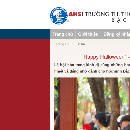
Trang chủ
Giới thiệu
Đăng ký nhậ
Trang chủ
Tin tức
“Happy Halloween” –
Lễ hội hóa trang kinh dị cùng những hoạ
nhiệt và đáng nhớ dành cho học sinh Bậ