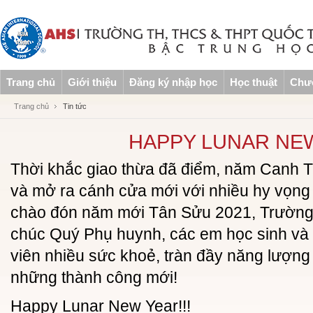
Trang chủ
Giới thiệu
Đăng ký nhập học
Học thuật
Chươ
Trang chủ
Tin tức
HAPPY LUNAR NE
Thời khắc giao thừa đã điểm, năm Canh Tý
và mở ra cánh cửa mới với nhiều hy vọng
chào đón năm mới Tân Sửu 2021, Trường
chúc Quý Phụ huynh, các em học sinh và t
viên nhiều sức khoẻ, tràn đầy năng lượng
những thành công mới!
Happy Lunar New Year!!!