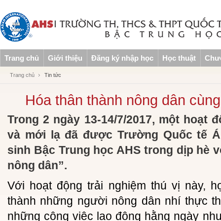
Trang chủ
Giới thiệu
Đăng ký nhập học
Học thuật
Chươ
Trang chủ
Tin tức
Hóa thân thành nông dân cùn
Trong 2 ngày 13-14/7/2017, một hoạt 
và mới lạ đã được Trường Quốc tế Á
sinh Bậc Trung học AHS trong dịp hè v
nông dân”.
Với hoạt động trải nghiệm thú vị này, 
thành những người nông dân nhí thực thụ
những công việc lao động hằng ngày như: 