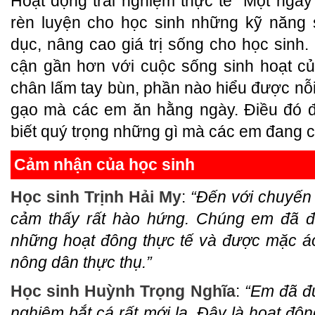
Hoạt động trải nghiệm thực tế “Một ngà
rèn luyện cho học sinh những kỹ năng 
dục, nâng cao giá trị sống cho học sinh.
cận gần hơn với cuộc sống sinh hoạt c
chân lấm tay bùn, phần nào hiểu được nỗ
gạo mà các em ăn hằng ngày. Điều đó đ
biết quý trọng những gì mà các em đang c
Cảm nhận của học sinh
Học sinh Trịnh Hải My
:
“Đến với chuyến 
cảm thấy rất hào hứng. Chúng em đã đư
những hoạt đông thực tế và được mặc á
nông dân thực thụ.”
Học sinh Huỳnh Trọng Nghĩa
:
“Em đã đư
nghiệm bắt cá rất mới lạ. Đây là hoạt độn