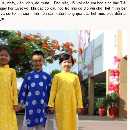
 múa, nhảy, đàn, kịch, ảo thuật… Đặc biệt, đối với các em học sinh bậc Tiểu
gày hội tuyệt vời khi các cô cậu học trò nhỏ có dịp vui chơi hết mình bên
g và sự tự tin của mình trên sân khấu thông qua các tiết mục biểu diễn ấn
ực.