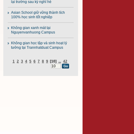
lại trường sau kỳ nghỉ hè
Asian School giữ vững thành tích
100% học sinh tốt nghiệp
Không gian xanh mát tại
Nguyenvanhuong Campus
Không gian học tập và sinh hoạt lý
tưởng tại Trannhatduat Campus
1
2
3
4
5
6
7
8
9
[10]
...
42