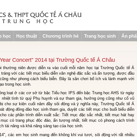
p học
Học thuật
Chương trình hè
Trang học sinh
Ấn ph
 Year Concert” 2014 tại Trường Quốc tế Á Châu
hội thường niên được diễn ra vào cuối mỗi năm học tại Trường Quốc tế Á
 tráng với các tiết mục biểu diễn văn nghệ đặc sắc và ấn tượng, được đầu
cũng như phong cách biểu biễn. Đây là sân chơi bổ ích và lành mạnh với
o trong học sinh.
ồng loạt ở các cơ sở từ bậc Tiểu học IPS đến bậc Trung học AHS từ ngày
 nhiệt tình từ quý Phụ huynh và sự tham gia, hưởng ứng cũng như cổ vũ
bị cho sự kiện cuối năm đầy sôi động và ý nghĩa này, Trường Quốc tế Á
át động đông đảo học sinh tham gia, duyệt các tiết mục cho buổi biểu diễn
cho các phần trình diễn xuất sắc: Tiết mục đặc sắc nhất, tiết mục hát hay
ết mục có trang phục độc đáo, ấn tượng nhất, tiết mục có phong cách trình
h tài năng và khả năng sáng tạo của học sinh.
4", các em học sinh mang đến không khí vui tươi, sôi động với rất nhiều