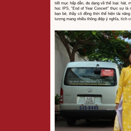
tiết mục hấp dẫn, đa dạng về thể loại: hát,
học IPS, "End of Year Concert" thực sự là n
bạn bè, thầy cô đồng thời thể hiện tài năn
tượng mang nhiều thông điệp ý nghĩa, tích c