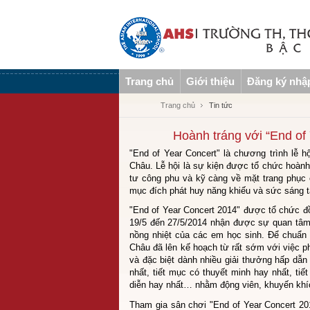
Trang chủ
Giới thiệu
Đăng ký nhậ
Trang chủ
Tin tức
Hoành tráng với “End of
"End of Year Concert" là chương trình lễ 
Châu. Lễ hội là sự kiện được tổ chức hoành
tư công phu và kỹ càng về mặt trang phục 
mục đích phát huy năng khiếu và sức sáng tạ
"End of Year Concert 2014" được tổ chức đ
19/5 đến 27/5/2014 nhận được sự quan tâm
nồng nhiệt của các em học sinh. Để chuẩn 
Châu đã lên kế hoạch từ rất sớm với việc ph
và đặc biệt dành nhiều giải thưởng hấp dẫn 
nhất, tiết mục có thuyết minh hay nhất, ti
diễn hay nhất… nhằm động viên, khuyến khíc
Tham gia sân chơi "End of Year Concert 201