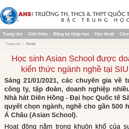
Trang chủ
Giới thiệu
Đăng ký nhập học
Học thuật
Chươ
Trang chủ
Tin tức
Học sinh Asian School được doa
kiến thức ngành nghề tại S
Sáng 21/01/2021, các chuyên gia về 
công ty, tập đoàn, doanh nghiệp nhiều
Nhà hát Diên Hồng - Đại học Quốc tế Sà
quyết chọn ngành, nghề cho gần 500 
Á Châu (Asian School).
Hoạt động nằm trong khuôn khổ của s