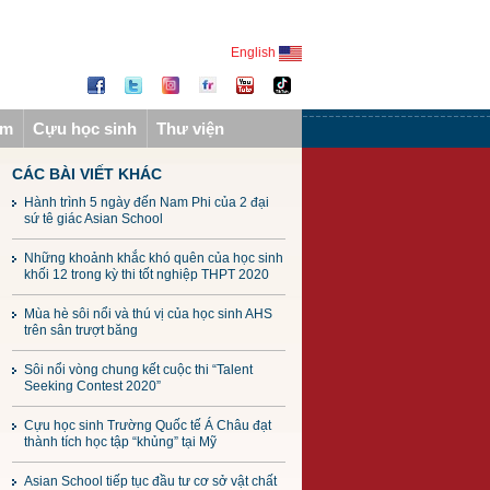
English
ẩm
Cựu học sinh
Thư viện
CÁC BÀI VIẾT KHÁC
Hành trình 5 ngày đến Nam Phi của 2 đại
sứ tê giác Asian School
Những khoảnh khắc khó quên của học sinh
khối 12 trong kỳ thi tốt nghiệp THPT 2020
Mùa hè sôi nổi và thú vị của học sinh AHS
trên sân trượt băng
Sôi nổi vòng chung kết cuộc thi “Talent
Seeking Contest 2020”
Cựu học sinh Trường Quốc tế Á Châu đạt
thành tích học tập “khủng” tại Mỹ
Asian School tiếp tục đầu tư cơ sở vật chất