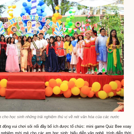
 cho học sinh những trải nghiệm thú vị về nét văn hóa của các nước
ạt động vui chơi sôi nổi đầy bổ ích được tổ chức: mini game Quiz Bee xoay
nghiệm mới mẻ cho các em học sinh; biểu diễn văn nghệ, trình diễn thời