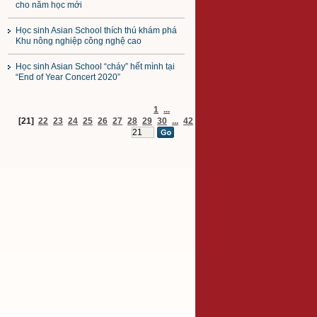
cho năm học mới
Học sinh Asian School thích thú khám phá
Khu nông nghiệp công nghệ cao
Học sinh Asian School “cháy” hết mình tại
“End of Year Concert 2020”
1
...
[21]
22
23
24
25
26
27
28
29
30
...
42