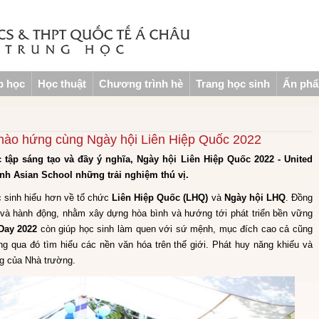
p học
Học thuật
Chương trình hè
Trang học sinh
Ấn ph
 hào hứng cùng Ngày hội Liên Hiệp Quốc 2022
 tập sáng tạo và đầy ý nghĩa, Ngày hội Liên Hiệp Quốc 2022 - United
nh Asian School những trải nghiệm thú vị.
c sinh hiểu hơn về tổ chức
Liên Hiệp Quốc (LHQ)
và
Ngày hội LHQ
. Đồng
 và hành động, nhằm xây dựng hòa bình và hướng tới phát triển bền vững
Day 2022
còn giúp học sinh làm quen với sứ mệnh, mục đích cao cả cũng
 qua đó tìm hiểu các nền văn hóa trên thế giới. Phát huy năng khiếu và
ng của Nhà trường.