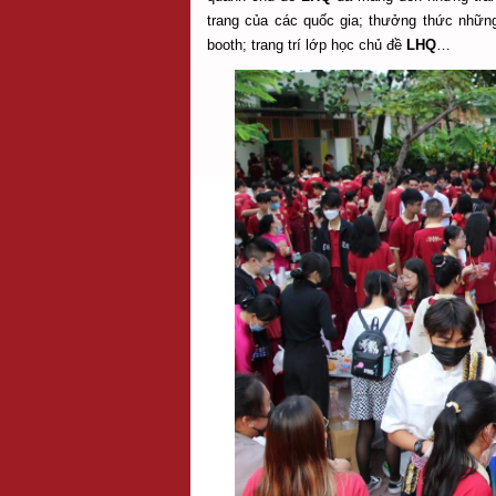
trang của các quốc gia; thưởng thức những
booth; trang trí lớp học chủ đề
LHQ
…