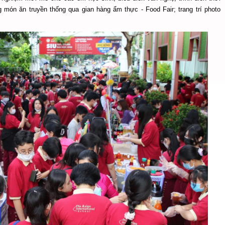
 món ăn truyền thống qua gian hàng ẩm thực - Food Fair; trang trí photo