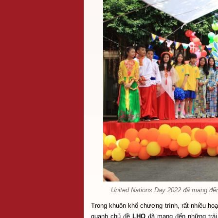
United Nations Day 2022 đã mang đến
Trong khuôn khổ chương trình, rất nhiều ho
quanh chủ đề
LHQ
đã mang đến những trải 