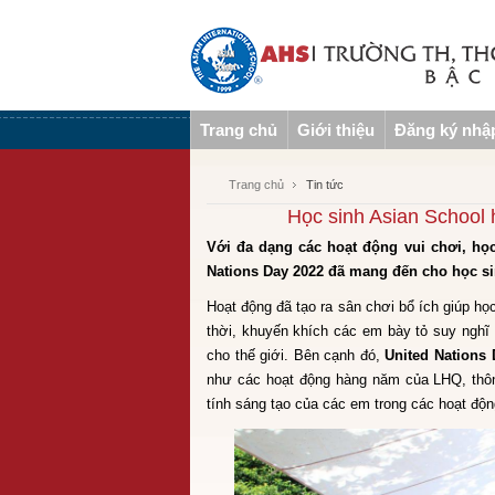
Trang chủ
Giới thiệu
Đăng ký nhậ
Trang chủ
Tin tức
Học sinh Asian School
Với đa dạng các hoạt động vui chơi, học
Nations Day 2022 đã mang đến cho học si
Hoạt động đã tạo ra sân chơi bổ ích giúp họ
thời, khuyến khích các em bày tỏ suy nghĩ
cho thế giới. Bên cạnh đó,
United Nations 
như các hoạt động hàng năm của LHQ, thông
tính sáng tạo của các em trong các hoạt độ