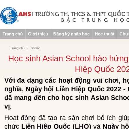
Trang chủ
Giới thiệu
Đăng ký nhập học
Học thuật
Chươ
Trang chủ
Tin tức
Học sinh Asian School hào hứng
Hiệp Quốc 20
Với đa dạng các hoạt động vui chơi, h
nghĩa, Ngày hội Liên Hiệp Quốc 2022 -
đã mang đến cho học sinh Asian Schoo
vị.
Hoạt động đã tạo ra sân chơi bổ ích giú
chức
Liên Hiệp Quốc (LHQ)
và
Ngày hộ