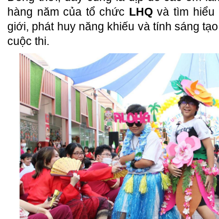
hàng năm của tổ chức
LHQ
và tìm hiểu 
giới, phát huy năng khiếu và tính sáng tạ
cuộc thi.