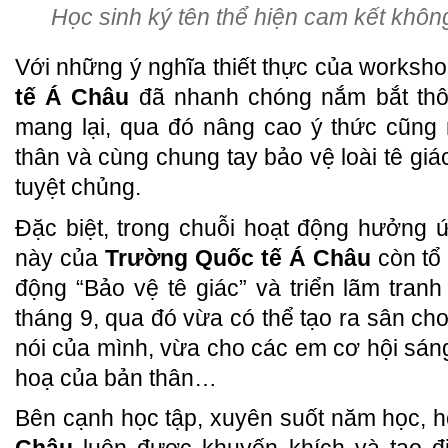
Học sinh ký tên thể hiện cam kết khôn
Với những ý nghĩa thiết thực của worksho
tế Á Châu
đã nhanh chóng nắm bắt thô
mang lại, qua đó nâng cao ý thức cũng
thân và cùng chung tay bảo vệ loài tê gi
tuyệt chủng.
Đặc biệt, trong chuỗi hoạt động hưởng 
này của
Trường Quốc tế Á Châu
còn tổ 
động “Bảo vệ tê giác” và triển lãm tranh
tháng 9, qua đó vừa có thể tạo ra sân chơi
nói của mình, vừa cho các em cơ hội sáng 
hoạ của bản thân…
Bên cạnh học tập, xuyên suốt năm học, 
Châu
luôn được khuyến khích và tạo đi