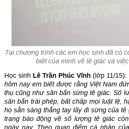
Tại chương trình các em học sinh đã có cơ 
biết của mình về tê giác và việc
Học sinh
Lê Trần Phúc Vĩnh
(lớp 11/15): 
hôm nay em biết được rằng Việt Nam đứn
thụ cũng như săn bắn sừng tê giác. Số lượn
săn bắn trái phép, bất chấp mọi luật lệ, h
họ sẵn sàng thẳng tay lấy đi sừng của tê 
trạng báo động về số lượng tê giác còn t
ngày nay. Theo quan điểm cá nhân của