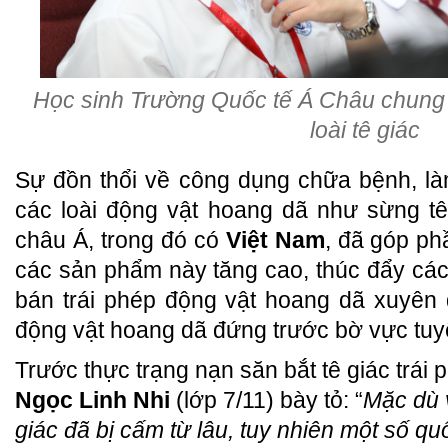
Học sinh Trường Quốc tế Á Châu chung t
loài tê giác
Sự đồn thổi về công dụng chữa bệnh, l
các loài động vật hoang dã như sừng tê
châu Á, trong đó có
Việt Nam
, đã góp ph
các sản phẩm này tăng cao, thúc đẩy cá
bán trái phép động vật hoang dã xuyên 
động vật hoang dã đứng trước bờ vực tuy
Trước thực trạng nạn săn bắt tê giác trái 
Ngọc Linh Nhi
(lớp 7/11) bày tỏ: “
Mặc dù 
giác đã bị cấm từ lâu, tuy nhiên một số q