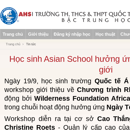
Trang chủ
Giới thiệu
Đăng ký nhập học
Học thuật
Chươ
Trang chủ
Tin tức
Học sinh Asian School hưởng ứ
giới
Ngày 19/9, học sinh trường
Quốc tế Á
workshop giới thiệu về
Chương trình R
động bởi
Wilderness Foundation Afric
trong chuỗi hoạt động hưởng ứng
Ngày Tê
Workshop diễn ra tại cơ sở
Cao Thắn
Christine Roets
- Quản lý cấp cao củ