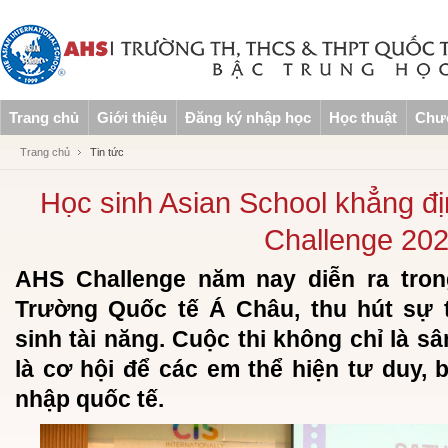
Trang chủ
Giới thiệu
Đăng ký nhập học
Học thuật
Chươ
Trang chủ
Tin tức
Học sinh Asian School khẳng đị
Challenge 20
AHS Challenge năm nay diễn ra trong
Trường Quốc tế Á Châu, thu hút sự 
sinh tài năng. Cuộc thi không chỉ là s
là cơ hội để các em thể hiện tư duy, 
nhập quốc tế.