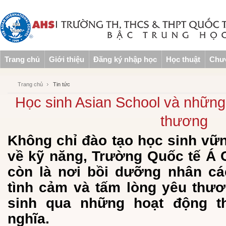
Trang chủ
Giới thiệu
Đăng ký nhập học
Học thuật
Chươ
Trang chủ
Tin tức
Học sinh Asian School và nhữn
thương
Không chỉ đào tạo học sinh vữn
về kỹ năng, Trường Quốc tế Á 
còn là nơi bồi dưỡng nhân các
tình cảm và tấm lòng yêu thư
sinh qua những hoạt động t
nghĩa.