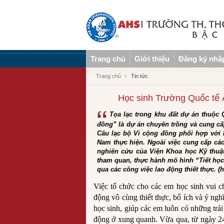
Trang chủ
Giới thiệu
Đăng ký nhậ
Trang chủ
Tin tức
Học sinh Trường Quốc tế 
Tọa lạc trong khu đất dự án thuộc
đồng” là dự án chuyên trồng và cung cấ
Câu lạc bộ Vì cộng đồng phối hợp với 
Nam thực hiện. Ngoài việc cung cấp cá
nghiên cứu của Viện Khoa học Kỹ thuật
tham quan, thực hành mô hình “Tiết học 
qua các công việc lao động thiết thực. 
Việc tổ chức cho các em học sinh vui c
động vô cùng thiết thực, bổ ích và ý 
học sinh, giúp các em luôn có những tr
động ở xung quanh. Vừa qua, từ ngày 24