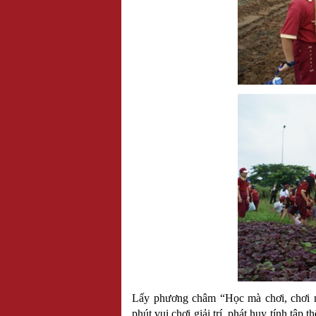
Lấy phương châm “Học mà chơi, chơi m
phút vui chơi giải trí, phát huy tính tập