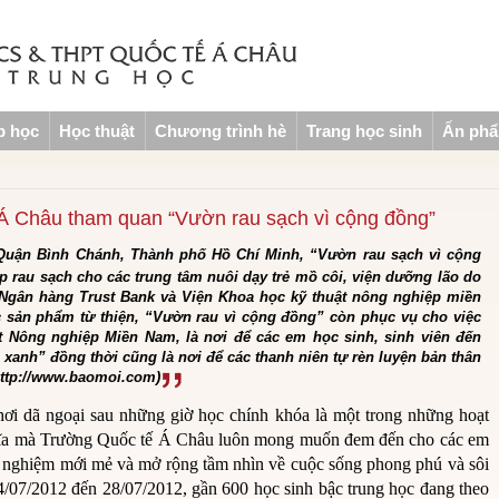
p học
Học thuật
Chương trình hè
Trang học sinh
Ấn ph
Á Châu tham quan “Vườn rau sạch vì cộng đồng”
 Quận Bình Chánh, Thành phố Hồ Chí Minh, “Vườn rau sạch vì cộng
p rau sạch cho các trung tâm nuôi dạy trẻ mồ côi, viện dưỡng lão do
Ngân hàng Trust Bank và Viện Khoa học kỹ thuật nông nghiệp miền
c sản phẩm từ thiện, “Vườn rau vì cộng đồng” còn phục vụ cho việc
 Nông nghiệp Miền Nam, là nơi để các em học sinh, sinh viên đến
xanh” đồng thời cũng là nơi để các thanh niên tự rèn luyện bản thân
(http://www.baomoi.com)
hơi dã ngoại sau những giờ học chính khóa là một trong những hoạt
nghĩa mà Trường Quốc tế Á Châu luôn mong muốn đem đến cho các em
ải nghiệm mới mẻ và mở rộng tầm nhìn về cuộc sống phong phú và sôi
/07/2012 đến 28/07/2012, gần 600 học sinh bậc trung học đang theo