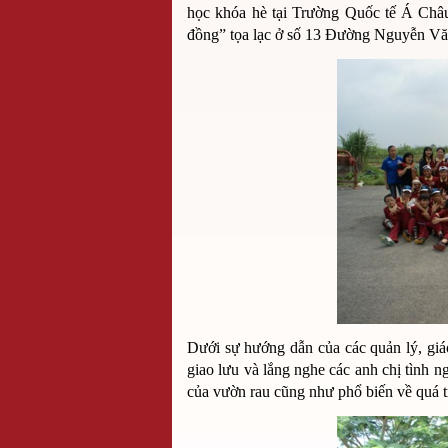
học khóa hè tại Trường Quốc tế Á Châu
đồng” tọa lạc ở số 13 Đường Nguyễn V
Dưới sự hướng dẫn của các quản lý, giá
giao lưu và lắng nghe các anh chị tình ngu
của vườn rau cũng như phổ biến về quá tr