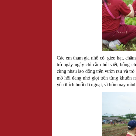
Các em tham gia nhổ cỏ, gieo hạt, chăm 
trò ngày ngày chỉ cầm bút viết, bỗng c
cùng nhau lao động trên vườn rau và trò
mồ hôi đang nhỏ giọt trên từng khuôn m
yêu thích buổi dã ngoại, vì hôm nay mình 