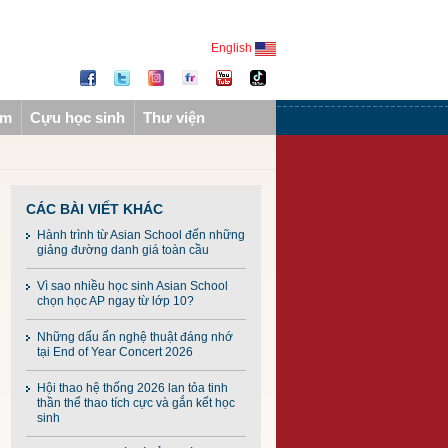
English
ẩm
Cựu học sinh
Thư viện
CÁC BÀI VIẾT KHÁC
Hành trình từ Asian School đến những
giảng đường danh giá toàn cầu
Vì sao nhiều học sinh Asian School
chọn học AP ngay từ lớp 10?
Những dấu ấn nghệ thuật đáng nhớ
tại End of Year Concert 2026
Hội thao hệ thống 2026 lan tỏa tinh
thần thể thao tích cực và gắn kết học
sinh