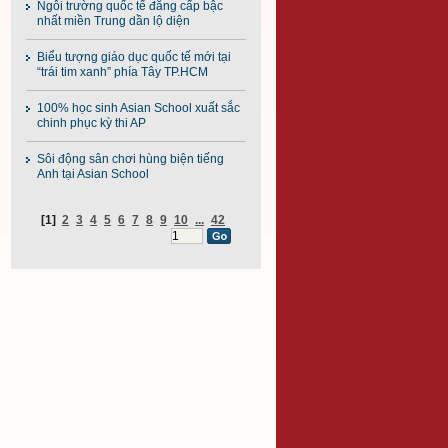
Ngôi trường quốc tế đẳng cấp bậc
nhất miền Trung dần lộ diện
Biểu tượng giáo dục quốc tế mới tại
“trái tim xanh” phía Tây TP.HCM
100% học sinh Asian School xuất sắc
chinh phục kỳ thi AP
Sôi động sân chơi hùng biện tiếng
Anh tại Asian School
[1]
2
3
4
5
6
7
8
9
10
...
42