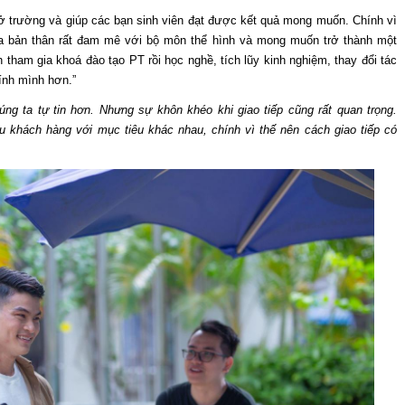
 ở trường và giúp các bạn sinh viên đạt được kết quả mong muốn. Chính vì
ra bản thân rất đam mê với bộ môn thể hình và mong muốn trở thành một
tham gia khoá đào tạo PT rồi học nghề, tích lũy kinh nghiệm, thay đổi tác
ính mình hơn.”
ng ta tự tin hơn. Nhưng sự khôn khéo khi giao tiếp cũng rất quan trọng.
ểu khách hàng với mục tiêu khác nhau, chính vì thế nên cách giao tiếp có