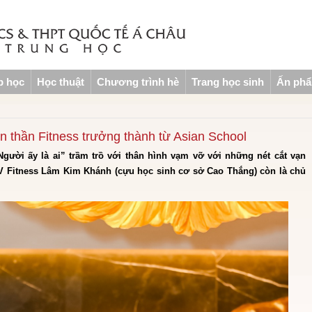
p học
Học thuật
Chương trình hè
Trang học sinh
Ấn ph
 thần Fitness trưởng thành từ Asian School
gười ấy là ai” trầm trồ với thân hình vạm vỡ với những nét cắt vạn
 Fitness Lâm Kim Khánh (cựu học sinh cơ sở Cao Thắng) còn là chủ