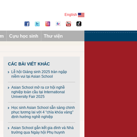
English
ẩm
Cựu học sinh
Thư viện
CÁC BÀI VIẾT KHÁC
Lễ hội Giáng sinh 2025 tràn ngập
niềm vui tại Asian School
Asian School mở ra cơ hội nghề
nghiệp toàn cầu tại International
University Fair 2025
Học sinh Asian School sẵn sàng chinh
phục tương lai với 4 “chìa khóa vàng”
định hướng nghề nghiệp
Asian School gắn kết gia đình và Nhà
trường qua Ngày hội Phụ huynh