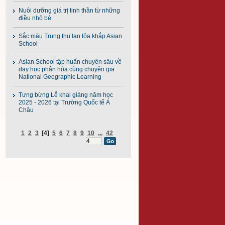
Nuôi dưỡng giá trị tinh thần từ những
điều nhỏ bé
Sắc màu Trung thu lan tỏa khắp Asian
School
Asian School tập huấn chuyên sâu về
dạy học phân hóa cùng chuyên gia
National Geographic Learning
Tưng bừng Lễ khai giảng năm học
2025 - 2026 tại Trường Quốc tế Á
Châu
1
2
3
[4]
5
6
7
8
9
10
...
42