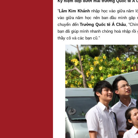
Kỷ niệm đẹp dưới mái trường Quốc tế Á 
“
Lâm Kim Khánh
nhập học vào giữa năm lớ
vào giữa năm học nên ban đầu mình gặp r
chuyển đến
Trường Quốc tế Á Châu
, “Chí
bạn đã giúp mình nhanh chóng hoà nhập rồi gh
thầy cô và các bạn cũ.”