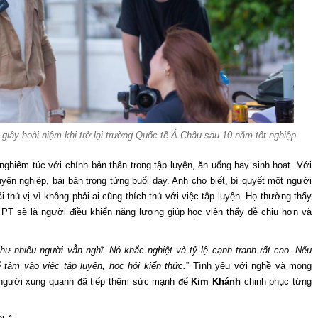
giây hoài niệm khi trở lại trường Quốc tế Á Châu sau 10 năm tốt nghiệp
nghiêm túc với chính bản thân trong tập luyện, ăn uống hay sinh hoạt. Với
yên nghiệp, bài bản trong từng buổi dạy. Anh cho biết, bí quyết một người
ải thú vị vì không phải ai cũng thích thú với việc tập luyện. Họ thường thấy
 PT sẽ là người điều khiển năng lượng giúp học viên thấy dễ chịu hơn và
ư nhiều người vẫn nghĩ. Nó khắc nghiệt và tỷ lệ cạnh tranh rất cao. Nếu
 tâm vào việc tập luyện, học hỏi kiến thức.
” Tình yêu với nghề và mong
 người xung quanh đã tiếp thêm sức mạnh để
Kim Khánh
chinh phục từng