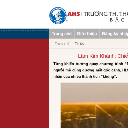
Trang chủ
Giới thiệu
Đăng ký nhậ
Trang chủ
Tin tức
Lâm Kim Khánh: Chiến
Từng khiến trường quay chương trình “N
người mê cùng gương mặt góc cạnh, HLV
nhân của nhiều thành tích “khủng”.