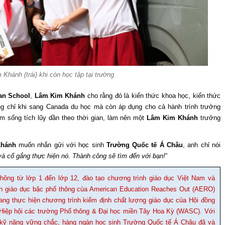
Khánh (trái) khi còn học tập tại trường
an School
,
Lâm Kim Khánh
cho rằng đó là kiến thức khoa học, kiến thức
ng chỉ khi sang Canada du học mà còn áp dụng cho cả hành trình trưởng
ệm sống tích lũy dần theo thời gian, làm nên một
Lâm Kim Khánh
trưởng
Khánh
muốn nhắn gửi với học sinh
Trường Quốc tế Á Châu
, anh chỉ nói
à cố gắng thực hiện nó. Thành công sẽ tìm đến với bạn!
”
hông từ lớp 1 đến lớp 12, đào tạo chương trình giáo dục Việt Nam và
ẩn giáo dục bậc phổ thông của American Education Reaches Out (AERO)
ng thực hiện chương trình kiểm định chất lượng giáo dục của Hội đồng
Hiệp hội các trường Phổ thông & Đại học miền Tây Hoa Kỳ (WASC). Với
 và kỹ năng vững chắc, hàng ngàn học sinh Trường Quốc tế Á Châu đã và