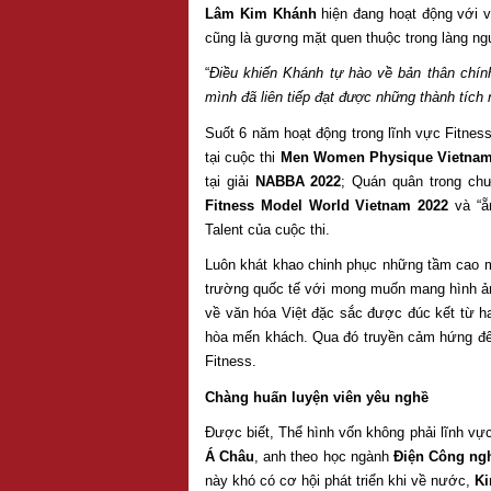
Lâm Kim Khánh
hiện đang hoạt động với va
cũng là gương mặt quen thuộc trong làng ngư
“
Điều khiến Khánh tự hào về bản thân chín
mình đã liên tiếp đạt được những thành tích n
Suốt 6 năm hoạt động trong lĩnh vực Fitnes
tại cuộc thi
Men Women Physique Vietnam
tại giải
NABBA 2022
; Quán quân trong ch
Fitness Model World Vietnam 2022
và “ẵm
Talent của cuộc thi.
Luôn khát khao chinh phục những tầm cao 
trường quốc tế với mong muốn mang hình ảnh
về văn hóa Việt đặc sắc được đúc kết từ h
hòa mến khách. Qua đó truyền cảm hứng đến
Fitness.
Chàng huấn luyện viên yêu nghề
Được biết, Thể hình vốn không phải lĩnh vự
Á Châu
, anh theo học ngành
Điện Công ng
này khó có cơ hội phát triển khi về nước,
K