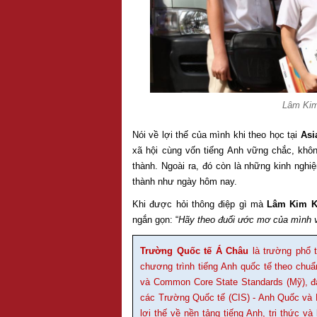
Lâm Kim 
Nói về lợi thế của mình khi theo học tại
Asi
xã hội cùng vốn tiếng Anh vững chắc, khô
thành. Ngoài ra, đó còn là những kinh nghi
thành như ngày hôm nay.
Khi được hỏi thông điệp gì mà
Lâm Kim 
ngắn gọn: “
Hãy theo đuổi ước mơ của mình v
Trường Quốc tế Á Châu
là trường phổ t
chương trình tiếng Anh quốc tế theo chu
và Common Core State Standards (Mỹ), đa
các Trường Quốc tế (CIS) - Anh Quốc và 
lợi thế về nền tảng tiếng Anh, tri thức