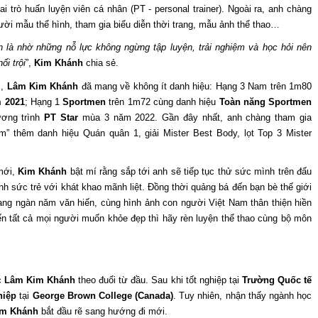
i trò huấn luyện viên cá nhân (PT - personal trainer). Ngoài ra, anh chàng
ời mẫu thể hình, tham gia biểu diễn thời trang, mẫu ảnh thể thao…
h là nhờ những nỗ lực không ngừng tập luyện, trải nghiệm và học hỏi nên
ổi trội
”,
Kim Khánh
chia sẻ.
s,
Lâm Kim Khánh
đã mang về không ít danh hiệu: Hạng 3 Nam trên 1m80
 2021
; Hạng 1
Sportmen
trên 1m72 cùng danh hiệu
Toàn năng Sportmen
ương trình
PT Star
mùa 3 năm 2022. Gần đây nhất, anh chàng tham gia
” thêm danh hiệu Quán quân 1, giải Mister Best Body, lọt Top 3 Mister
mới,
Kim Khánh
bật mí rằng sắp tới anh sẽ tiếp tục thử sức mình trên đấu
 sức trẻ với khát khao mãnh liệt. Đồng thời quảng bá đến bạn bè thế giới
ang ngàn năm văn hiến, cùng hình ảnh con người Việt Nam thân thiện hiền
 tất cả mọi người muốn khỏe đẹp thì hãy rèn luyện thể thao cùng bộ môn
c
Lâm Kim Khánh
theo đuổi từ đầu. Sau khi tốt nghiệp tại
Trường Quốc tế
hiệp
tại
George Brown College (Canada)
. Tuy nhiên, nhận thấy ngành học
im Khánh
bắt đầu rẽ sang hướng đi mới.