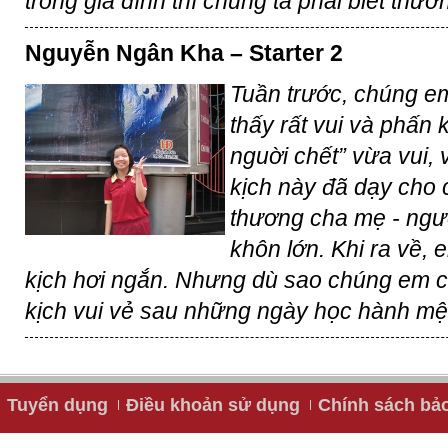
trong gia đình thì chúng ta phải biết thư
Nguyễn Ngân Kha – Starter 2
Tuần trước, chúng e
thấy rất vui và phấn 
nguời chết” vừa vui,
kịch này đã dạy cho 
thương cha mẹ - ngư
khôn lớn. Khi ra về, 
kịch hơi ngắn. Nhưng dù sao chúng em 
kịch vui vẻ sau những ngày học hành mệ
Tuyển dụng
Điều khoản sử dụng
Chính sách bả