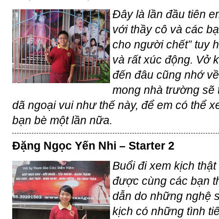
Đây là lần đầu tiên 
với thầy cô và các b
cho người chết” tuy 
và rất xúc động. Vở k
đến đâu cũng nhớ v
mong nhà trường sẽ 
dã ngoại vui như thế này, để em có thể x
bạn bè một lần nữa.
Đặng Ngọc Yến Nhi – Starter 2
Buổi đi xem kịch thật
được cùng các bạn t
dẫn do những nghệ sĩ
kịch có những tình tiế