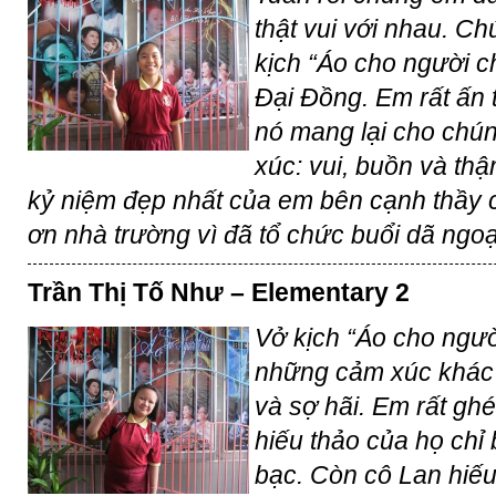
thật vui với nhau. 
kịch “Áo cho người c
Đại Đồng. Em rất ấn 
nó mang lại cho chún
xúc: vui, buồn và thậ
kỷ niệm đẹp nhất của em bên cạnh thầy 
ơn nhà trường vì đã tổ chức buổi dã ngoại
Trần Thị Tố Như – Elementary 2
Vở kịch “Áo cho ngườ
những cảm xúc khác 
và sợ hãi. Em rất gh
hiếu thảo của họ chỉ 
bạc. Còn cô Lan hiế