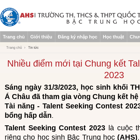
Trang chủ
Giới thiệu
Đăng ký nhập học
Học thuật
Chươ
Trang chủ
Tin tức
Nhiều điểm mới tại Chung kết Ta
2023
Sáng ngày 31/3/2023, học sinh khối 
Á Châu đã tham gia vòng Chung kết hệ 
Tài năng - Talent Seeking Contest 202
bổng hấp dẫn
.
Talent Seeking Contest 2023
là cuộc t
riêng cho học sinh Bậc Trung học
(AHS)