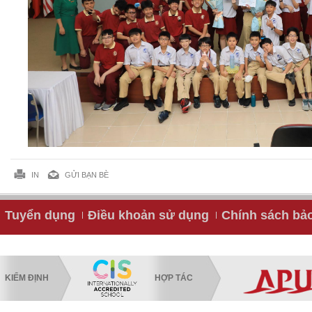
IN
GỬI BẠN BÈ
Tuyển dụng
Điều khoản sử dụng
Chính sách bả
KIỂM ĐỊNH
HỢP TÁC