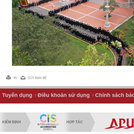
IN
GỬI BẠN BÈ
Tuyển dụng
Điều khoản sử dụng
Chính sách bả
KIỂM ĐỊNH
HỢP TÁC