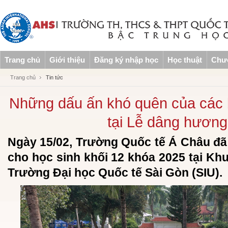
Trang chủ
Giới thiệu
Đăng ký nhập học
Học thuật
Chươ
Trang chủ
Tin tức
Những dấu ấn khó quên của các 
tại Lễ dâng hươn
Ngày 15/02, Trường Quốc tế Á Châu đ
cho học sinh khối 12 khóa 2025 tại Khu
Trường Đại học Quốc tế Sài Gòn (SIU).