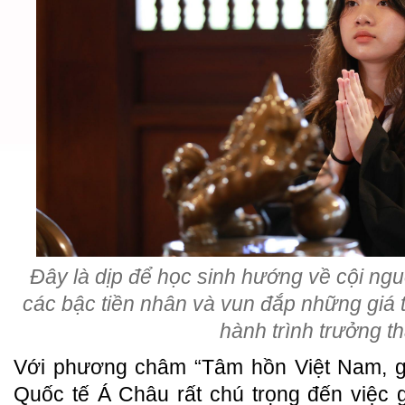
Đây là dịp để học sinh hướng về cội ng
các bậc tiền nhân và vun đắp những giá tr
hành trình trưởng t
Với phương châm “Tâm hồn Việt Nam, gi
Quốc tế Á Châu rất chú trọng đến việc 