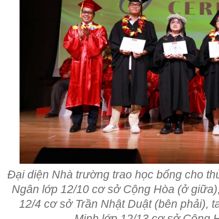
Đại diện Nhà trường trao học bổng cho t
Ngân lớp 12/10 cơ sở Cộng Hòa (ở giữa)
12/4 cơ sở Trần Nhật Duật (bên phải),
Minh lớp 12/13 cơ sở Cộng H