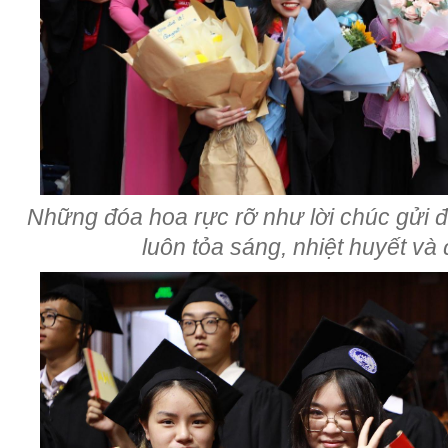
Những đóa hoa rực rỡ như lời chúc gửi
luôn tỏa sáng, nhiệt huyết và