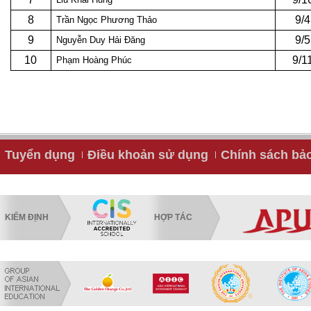
8
9/4
Trần Ngọc Phương Thảo
9
9/5
Nguyễn Duy Hải Đăng
10
9/1
Phạm Hoàng Phúc
Tuyển dụng
Điều khoản sử dụng
Chính sách bả
KIỂM ĐỊNH
HỢP TÁC