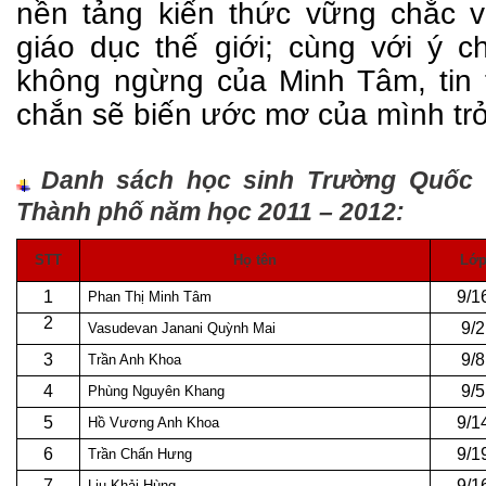
nền tảng kiến thức vững chắc 
giáo dục thế giới; cùng với ý 
không ngừng của Minh Tâm, tin
chắn sẽ biến ước mơ của mình trở
Danh sách học sinh Trường Quốc t
Thành phố năm học 2011 – 2012:
STT
Họ tên
Lớ
1
9/1
Phan Thị Minh Tâm
2
9/2
Vasudevan Janani Quỳnh Mai
3
9/8
Trần Anh Khoa
4
9/5
Phùng Nguyên Khang
5
9/1
Hồ Vương Anh Khoa
6
9/1
Trần Chấn Hưng
7
9/1
Liu Khải Hùng