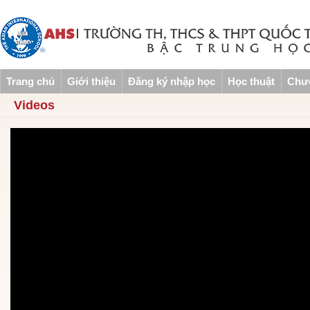
Trang chủ
Giới thiệu
Đăng ký nhập học
Học thuật
Chươ
Videos