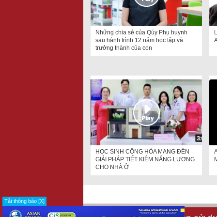
Những chia sẻ của Qúy Phụ huynh
L
sau hành trình 12 năm học tập và
A
trưởng thành của con
HỌC SINH CỘNG HÒA MANG ĐẾN
GIẢI PHÁP TIẾT KIỆM NĂNG LƯỢNG
CHO NHÀ Ở
Tắt thông báo [X]