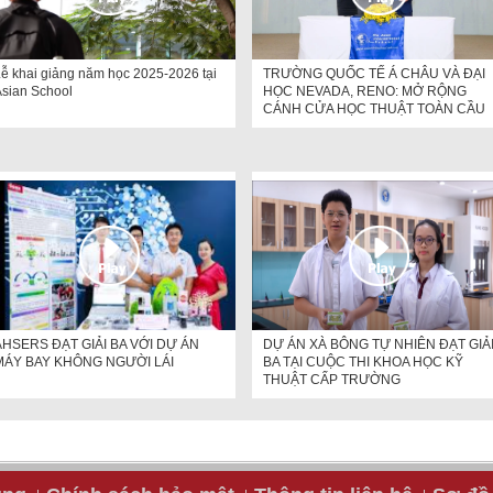
ễ khai giảng năm học 2025-2026 tại
TRƯỜNG QUỐC TẾ Á CHÂU VÀ ĐẠI
sian School
HỌC NEVADA, RENO: MỞ RỘNG
CÁNH CỬA HỌC THUẬT TOÀN CẦU
AHSERS ĐẠT GIẢI BA VỚI DỰ ÁN
DỰ ÁN XÀ BÔNG TỰ NHIÊN ĐẠT GIẢ
MÁY BAY KHÔNG NGƯỜI LÁI
BA TẠI CUỘC THI KHOA HỌC KỸ
THUẬT CẤP TRƯỜNG