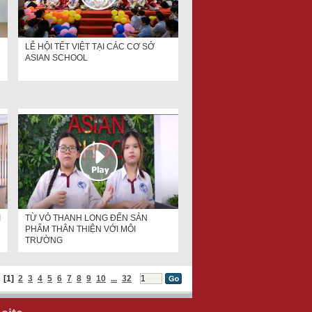
LỄ HỘI TẾT VIỆT TẠI CÁC CƠ SỞ
ASIAN SCHOOL
I
TỪ VỎ THANH LONG ĐẾN SẢN
PHẨM THÂN THIỆN VỚI MÔI
TRƯỜNG
[1]
2
3
4
5
6
7
8
9
10
...
32