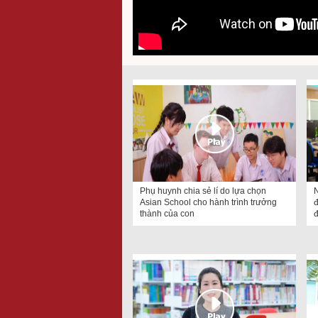
Phụ huynh chia sẻ lí do lựa chọn
N
Asian School cho hành trình trưởng
đ
thành của con