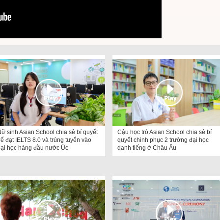
ữ sinh Asian School chia sẻ bí quyết
Cậu học trò Asian School chia sẻ bí
ể đạt IELTS 8.0 và trúng tuyển vào
quyết chinh phục 2 trường đại học
đại học hàng đầu nước Úc
danh tiếng ở Châu Âu