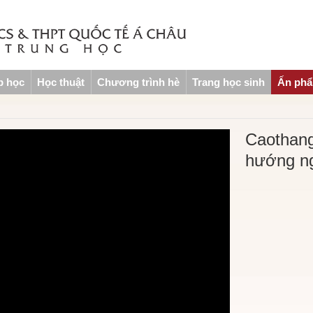
p học
Học thuật
Chương trình hè
Trang học sinh
Ấn ph
Caothan
hướng ng