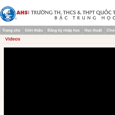
Trang chủ
Giới thiệu
Đăng ký nhập học
Học thuật
Chươ
Videos