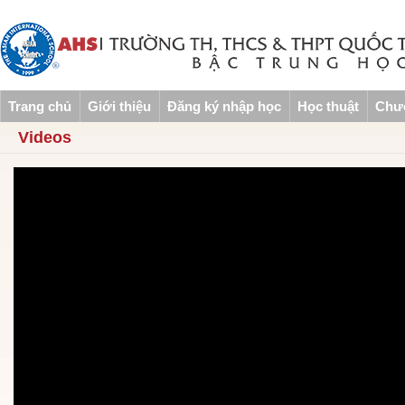
Trang chủ
Giới thiệu
Đăng ký nhập học
Học thuật
Chươ
Videos