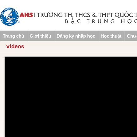
Trang chủ
Giới thiệu
Đăng ký nhập học
Học thuật
Chươ
Videos