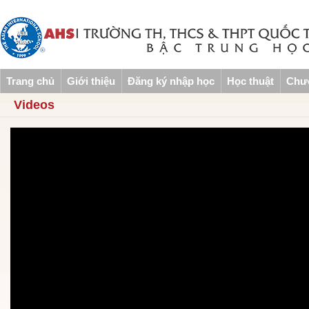
Trang chủ
Giới thiệu
Đăng ký nhập học
Học thuật
Chươ
Videos