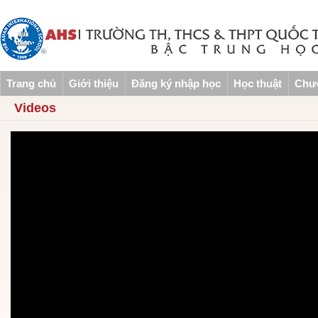
Trang chủ
Giới thiệu
Đăng ký nhập học
Học thuật
Chươ
Videos