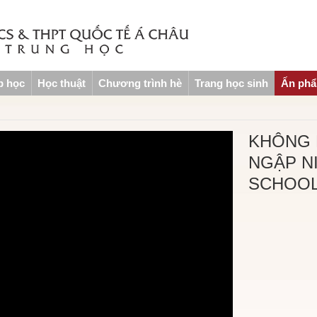
p học
Học thuật
Chương trình hè
Trang học sinh
Ấn ph
KHÔNG 
NGẬP NI
SCHOO