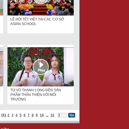
LỄ HỘI TẾT VIỆT TẠI CÁC CƠ SỞ
ASIAN SCHOOL
I
TỪ VỎ THANH LONG ĐẾN SẢN
PHẨM THÂN THIỆN VỚI MÔI
TRƯỜNG
[1]
2
3
4
5
6
7
8
9
10
...
32