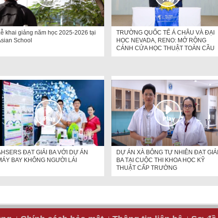
ễ khai giảng năm học 2025-2026 tại
TRƯỜNG QUỐC TẾ Á CHÂU VÀ ĐẠI
sian School
HỌC NEVADA, RENO: MỞ RỘNG
CÁNH CỬA HỌC THUẬT TOÀN CẦU
AHSERS ĐẠT GIẢI BA VỚI DỰ ÁN
DỰ ÁN XÀ BÔNG TỰ NHIÊN ĐẠT GIẢ
MÁY BAY KHÔNG NGƯỜI LÁI
BA TẠI CUỘC THI KHOA HỌC KỸ
THUẬT CẤP TRƯỜNG