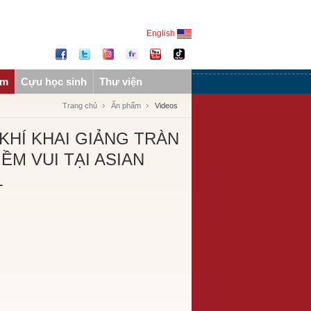
English
ẩm
Cựu học sinh
Thư viện
Trang chủ
Ấn phẩm
Videos
KHÍ KHAI GIẢNG TRÀN
ỀM VUI TẠI ASIAN
L