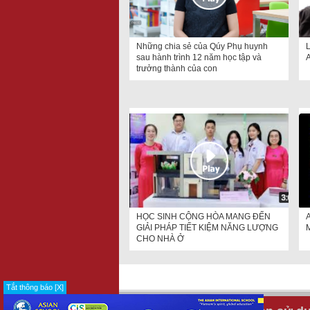
Những chia sẻ của Qúy Phụ huynh
L
sau hành trình 12 năm học tập và
A
trưởng thành của con
HỌC SINH CỘNG HÒA MANG ĐẾN
GIẢI PHÁP TIẾT KIỆM NĂNG LƯỢNG
CHO NHÀ Ở
Tắt thông báo [X]