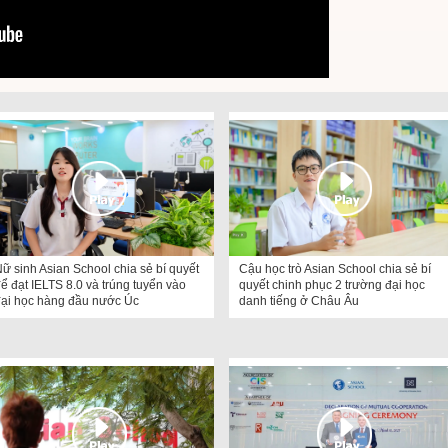
ữ sinh Asian School chia sẻ bí quyết
Cậu học trò Asian School chia sẻ bí
ể đạt IELTS 8.0 và trúng tuyển vào
quyết chinh phục 2 trường đại học
đại học hàng đầu nước Úc
danh tiếng ở Châu Âu