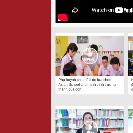
Phụ huynh chia sẻ lí do lựa chọn
N
Asian School cho hành trình trưởng
đ
thành của con