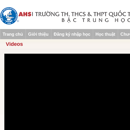
Trang chủ
Giới thiệu
Đăng ký nhập học
Học thuật
Chươ
Videos