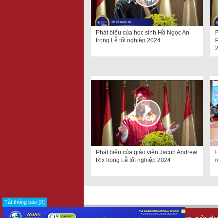
Phát biểu của học sinh Hồ Ngọc An
P
trong Lễ tốt nghiệp 2024
P
Phát biểu của giáo viên Jacob Andrew
H
Rix trong Lễ tốt nghiệp 2024
n
Tắt thông báo [X]