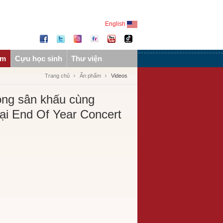
English
ẩm
Cựu học sinh
Thư viện
Trang chủ
Ấn phẩm
Videos
ng sân khấu cùng
ại End Of Year Concert