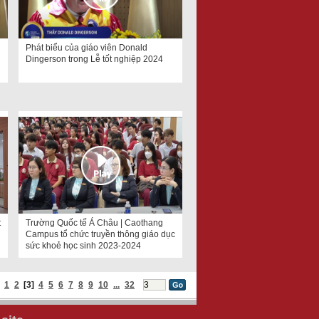
Phát biểu của giáo viên Donald
Dingerson trong Lễ tốt nghiệp 2024
t
Trường Quốc tế Á Châu | Caothang
Campus tổ chức truyền thông giáo dục
sức khoẻ học sinh 2023-2024
1
2
[3]
4
5
6
7
8
9
10
...
32