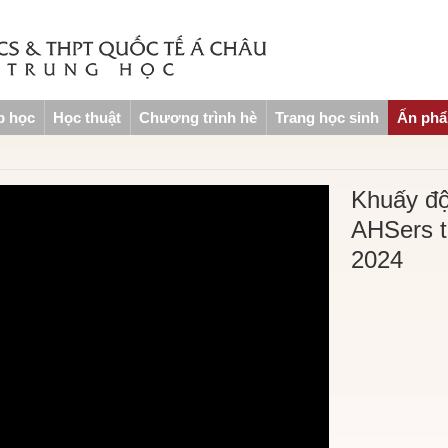
p học
Học thuật
Chương trình hè
Trang học sinh
Ấn ph
Khuấy độ
AHSers t
2024