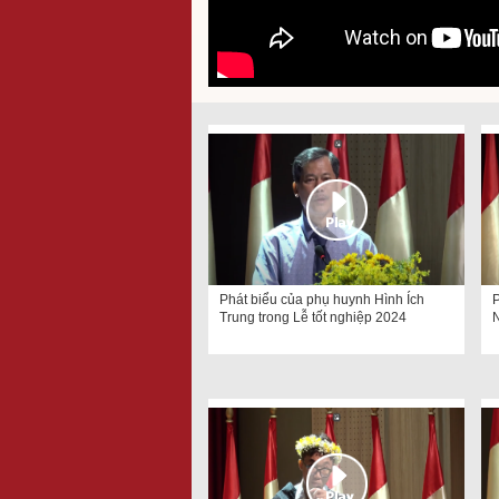
Phát biểu của phụ huynh Hình Ích
P
Trung trong Lễ tốt nghiệp 2024
N