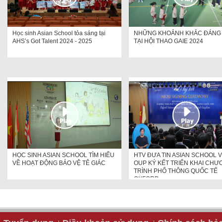
Học sinh Asian School tỏa sáng tại
NHỮNG KHOẢNH KHẮC ĐÁNG
AHS’s Got Talent 2024 - 2025
TẠI HỘI THAO GAIE 2024
HỌC SINH ASIAN SCHOOL TÌM HIỂU
HTV ĐƯA TIN ASIAN SCHOOL 
VỀ HOẠT ĐỘNG BẢO VỆ TÊ GIÁC
OUP KÝ KẾT TRIỂN KHAI CH
TRÌNH PHỔ THÔNG QUỐC TẾ
OXFORD