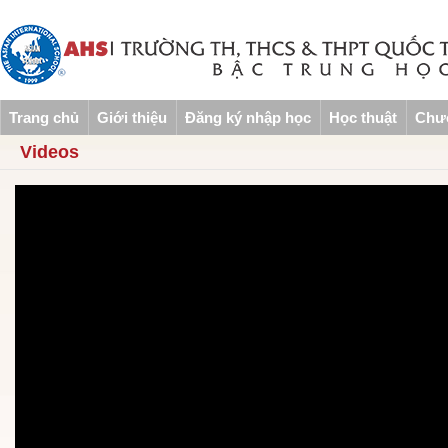
Trang chủ
Giới thiệu
Đăng ký nhập học
Học thuật
Chươ
Videos