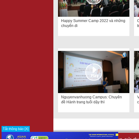
Happy Summer Camp 2022 và những
chuyến đi
t
Nguyenvanhuong Campus: Chuyên
đề Hành trang tuổi dậy thì
c
Tắt thông báo [X]