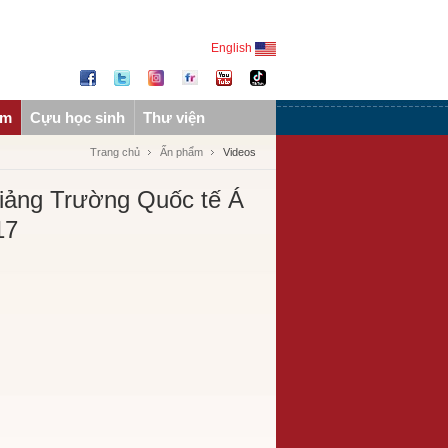
English
ẩm
Cựu học sinh
Thư viện
Trang chủ
Ấn phẩm
Videos
giảng Trường Quốc tế Á
17