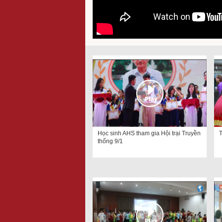
Học sinh AHS tham gia Hội trại Truyền
T
thống 9/1