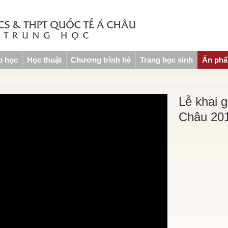
p học
Học thuật
Chương trình hè
Trang học sinh
Ấn ph
Lễ khai 
Châu 20