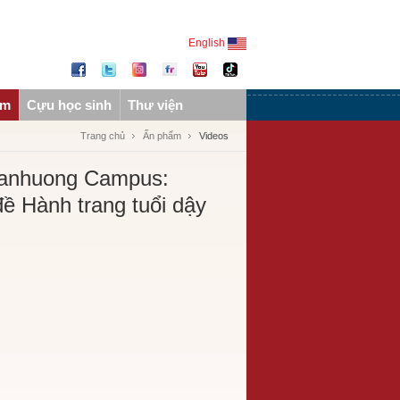
English
ẩm
Cựu học sinh
Thư viện
Trang chủ
Ấn phẩm
Videos
anhuong Campus:
ề Hành trang tuổi dậy