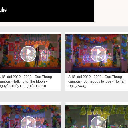
HS Idol 2012 - 2013 - Cao Thang
AHS Idol 2012 - 2013 - Cao Thang
ampus ( Talking to The Moon -
campus ( Somebody to love - Hồ Tấn
Nguyễn Thùy Dung Tú (12A8))
Đạt (7A43))