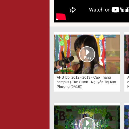
AHS Idol 2012 - 2013 - Cao Thang
A
campus ( The Climb - Nguyễn Thị Kim
c
Phượng (9A16))