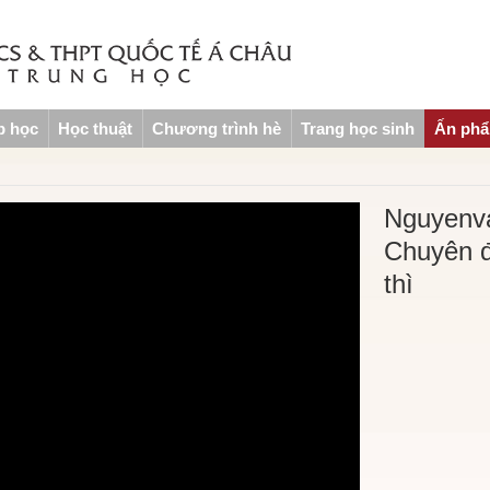
p học
Học thuật
Chương trình hè
Trang học sinh
Ấn ph
Nguyenv
Chuyên đ
thì