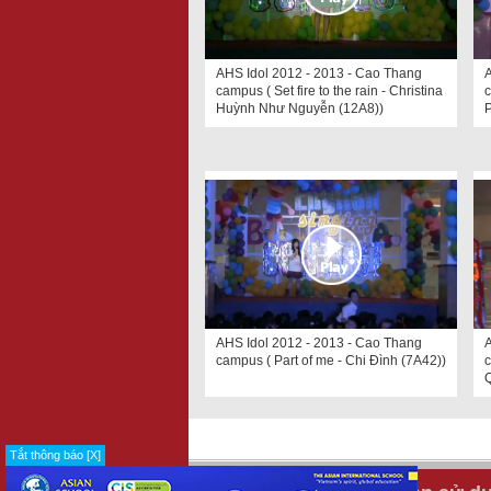
AHS Idol 2012 - 2013 - Cao Thang
A
campus ( Set fire to the rain - Christina
c
Huỳnh Như Nguyễn (12A8))
AHS Idol 2012 - 2013 - Cao Thang
A
campus ( Part of me - Chi Đình (7A42))
c
Tắt thông báo [X]