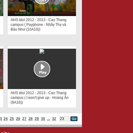
AHS Idol 2012 - 2013 - Cao Thang
campus ( Payphone - Nhãy Thy và
Bảo Như (10A10))
AHS Idol 2012 - 2013 - Cao Thang
campus ( I won't give up - Hoàng Ân
(9A16))
3]
24
25
26
27
28
29
30
...
32