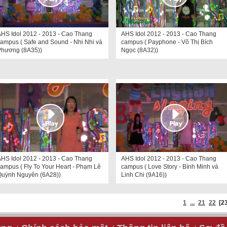
HS Idol 2012 - 2013 - Cao Thang
AHS Idol 2012 - 2013 - Cao Thang
ampus ( Safe and Sound - Nhi Nhi và
campus ( Payphone - Võ Thị Bích
Phương (8A35))
Ngọc (8A32))
HS Idol 2012 - 2013 - Cao Thang
AHS Idol 2012 - 2013 - Cao Thang
ampus ( Fly To Your Heart - Phạm Lê
campus ( Love Story - Bình Minh và
Quỳnh Nguyên (6A28))
Linh Chi (9A16))
1
...
21
22
[2