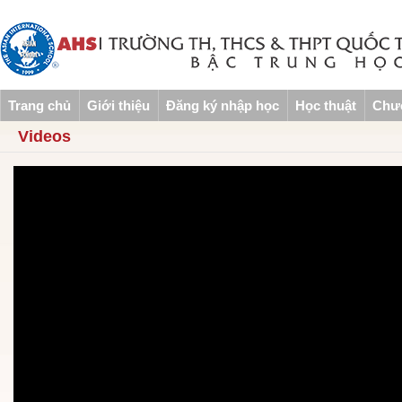
Trang chủ
Giới thiệu
Đăng ký nhập học
Học thuật
Chươ
Videos