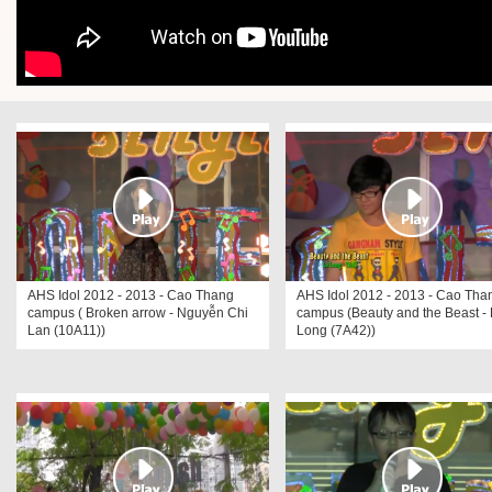
AHS Idol 2012 - 2013 - Cao Thang
AHS Idol 2012 - 2013 - Cao Tha
campus ( Broken arrow - Nguyễn Chi
campus (Beauty and the Beast -
Lan (10A11))
Long (7A42))