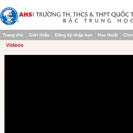
Trang chủ
Giới thiệu
Đăng ký nhập học
Học thuật
Chươ
Videos