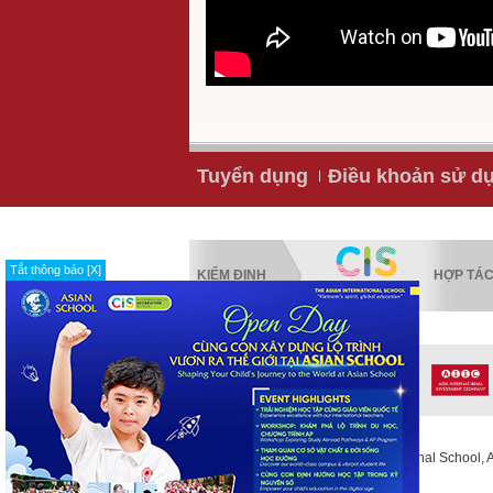
Tuyển dụng
Điều khoản sử d
Tắt thông báo [X]
KIỂM ĐỊNH
HỢP TÁ
Copyright © 2013 The Asian International School, Al