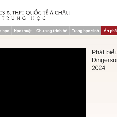
p học
Học thuật
Chương trình hè
Trang học sinh
Ấn ph
Phát biể
Dingerson
2024