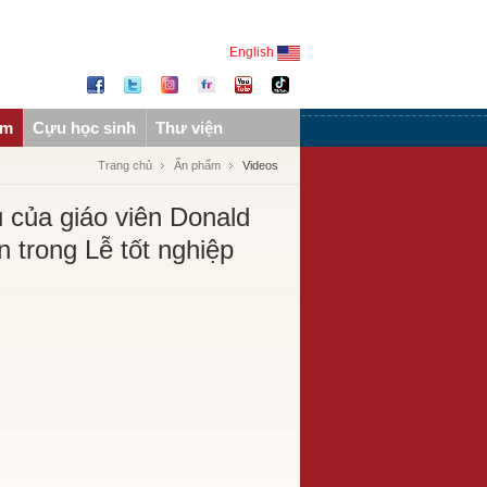
English
ẩm
Cựu học sinh
Thư viện
Trang chủ
Ấn phẩm
Videos
u của giáo viên Donald
 trong Lễ tốt nghiệp