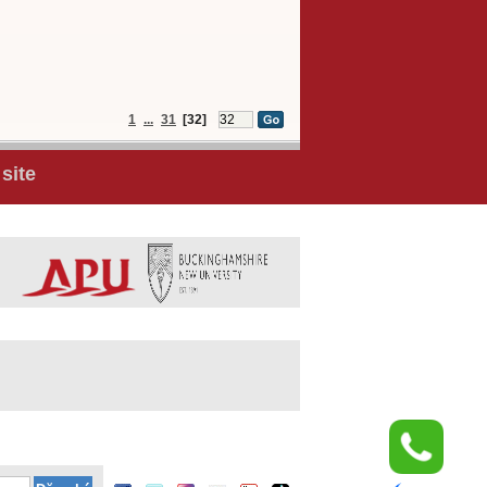
1
...
31
[32]
site