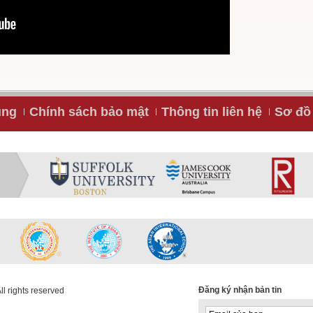
ụng
Chính sách bảo mật
Thông tin liên hệ
Sơ đồ 
C
Đăng ký nhận bản tin
l rights reserved