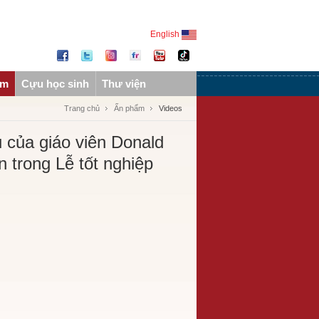
English
ẩm
Cựu học sinh
Thư viện
Trang chủ
Ấn phẩm
Videos
u của giáo viên Donald
 trong Lễ tốt nghiệp