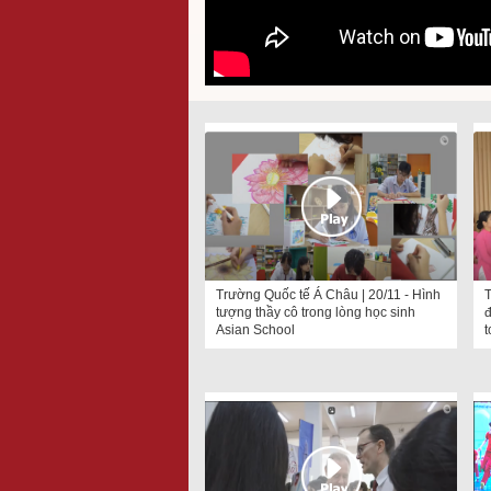
Trường Quốc tế Á Châu | 20/11 - Hình
T
tượng thầy cô trong lòng học sinh
đ
Asian School
t