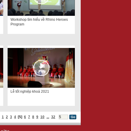
Workshop tìm hiểu về Rhino Heroes
Program
Lễ tốt nghiệp khoá 2021
1
2
3
4
[5]
6
7
8
9
10
...
32