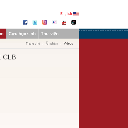
English
ẩm
Cựu học sinh
Thư viện
Trang chủ
Ấn phẩm
Videos
t CLB