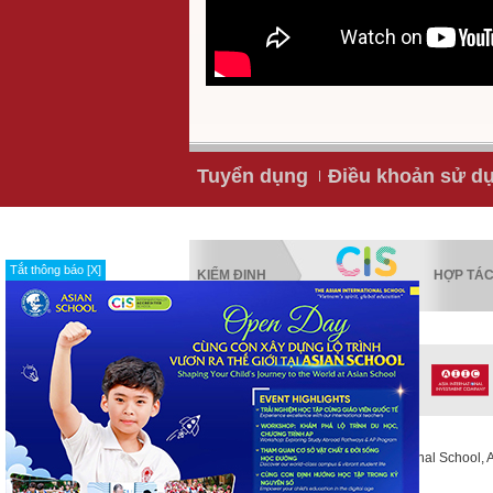
Tuyển dụng
Điều khoản sử d
Tắt thông báo [X]
KIỂM ĐỊNH
HỢP TÁ
Copyright © 2013 The Asian International School, Al