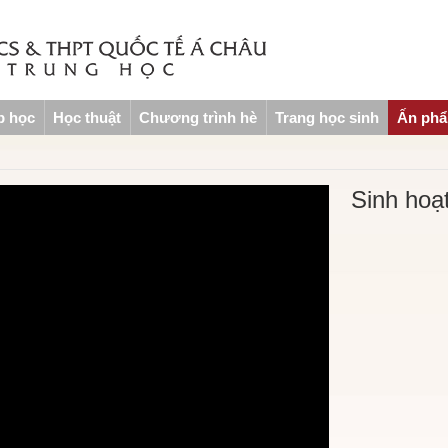
p học
Học thuật
Chương trình hè
Trang học sinh
Ấn ph
Sinh hoạ