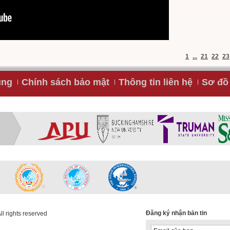
1
...
21
22
23
ụng
Chính sách bảo mật
Thông tin liên hệ
Sơ đồ 
C
Đăng ký nhận bản tin
l rights reserved