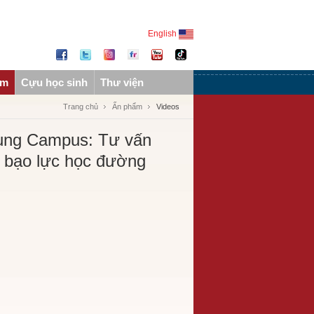
English
ẩm
Cựu học sinh
Thư viện
Trang chủ
Ấn phẩm
Videos
ung Campus: Tư vấn
ề bạo lực học đường