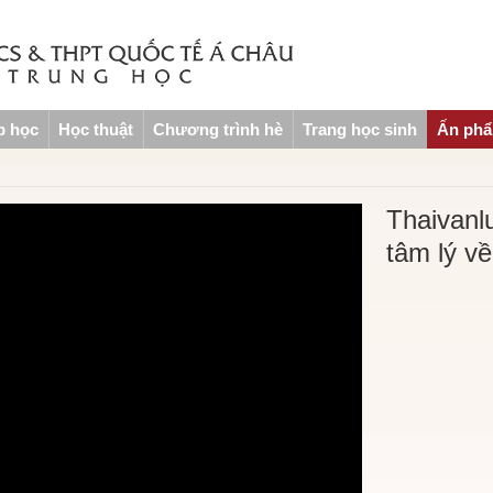
p học
Học thuật
Chương trình hè
Trang học sinh
Ấn ph
Thaivanl
tâm lý v