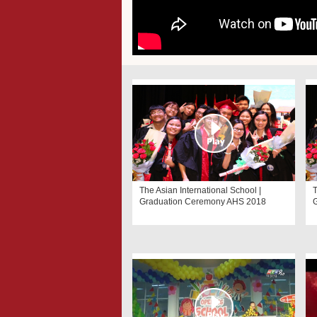
The Asian International School |
T
Graduation Ceremony AHS 2018