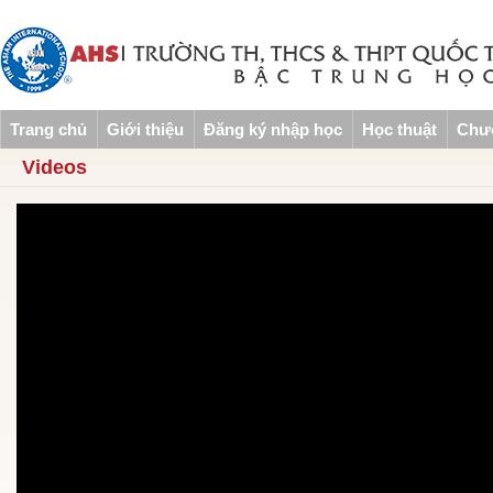
Trang chủ
Giới thiệu
Đăng ký nhập học
Học thuật
Chươ
Videos